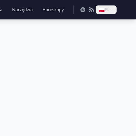
🇵🇱
na
Narzędzia
Horoskopy
PL