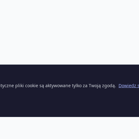
ityczne pliki cookie są aktywowane tylko za Twoją zgodą.
Dowiedz s