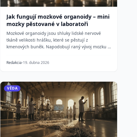
Jak fungují mozkové organoidy – mini
mozky pěstované v laboratoři
Mozkové organoidy jsou shluky lidské nervové
tkáně velikosti hrášku, které se pěstují z
kmenových buněk. Napodobují raný vývoj mozku a
transformují vý...
Redakcia
19. dubna 2026
VĚDA