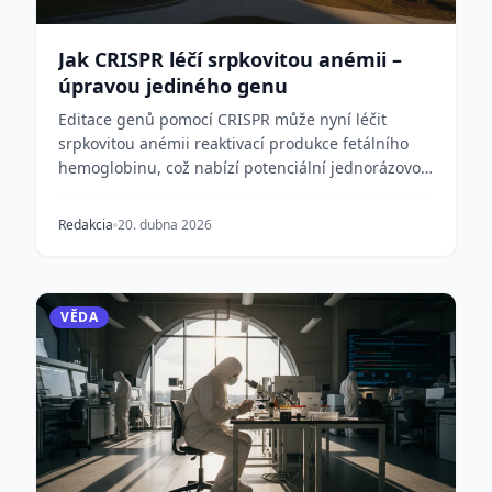
Jak CRISPR léčí srpkovitou anémii –
úpravou jediného genu
Editace genů pomocí CRISPR může nyní léčit
srpkovitou anémii reaktivací produkce fetálního
hemoglobinu, což nabízí potenciální jednorázovou
léčbu onem...
Redakcia
20. dubna 2026
VĚDA