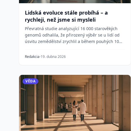
Lidská evoluce stále probíhá – a
rychleji, než jsme si mysleli
Převratná studie analyzující 16 000 starověkých
genomů odhalila, že přirozený výběr se u lidí od
úsvitu zemědělství zrychlil a během pouhých 10
000 le...
Redakcia
19. dubna 2026
VĚDA