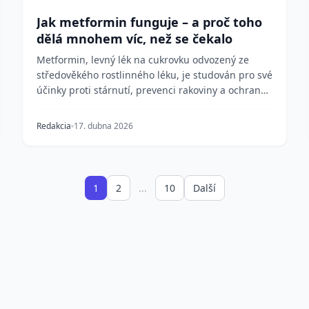
Jak metformin funguje – a proč toho
dělá mnohem víc, než se čekalo
Metformin, levný lék na cukrovku odvozený ze
středověkého rostlinného léku, je studován pro své
účinky proti stárnutí, prevenci rakoviny a ochranu
srd...
Redakcia
17. dubna 2026
1
2
...
10
Další