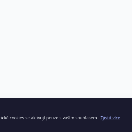
ické cookies se aktivují pouze s vaším souhlasem.
Zjistit více