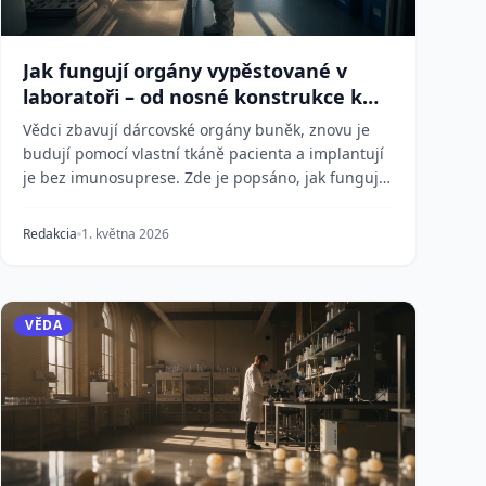
Jak fungují orgány vypěstované v
laboratoři – od nosné konstrukce k
transplantaci
Vědci zbavují dárcovské orgány buněk, znovu je
budují pomocí vlastní tkáně pacienta a implantují
je bez imunosuprese. Zde je popsáno, jak funguje
proc...
Redakcia
1. května 2026
VĚDA