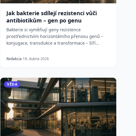
Jak bakterie sdílejí rezistenci vůči
antibiotikům – gen po genu
Bakterie si vyměňují geny rezistence
prostřednictvím horizontálního přenosu genů –
konjugace, transdukce a transformace – šíří
vlastnosti odolné vůči...
Redakcia
18. dubna 2026
VĚDA