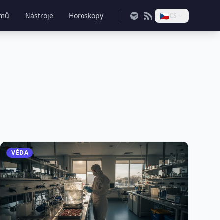
🇨🇿
mů
Nástroje
Horoskopy
CS
VĚDA