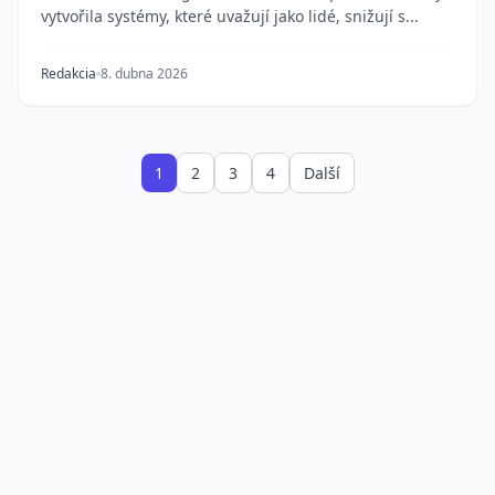
vytvořila systémy, které uvažují jako lidé, snižují s...
Redakcia
8. dubna 2026
1
2
3
4
Další