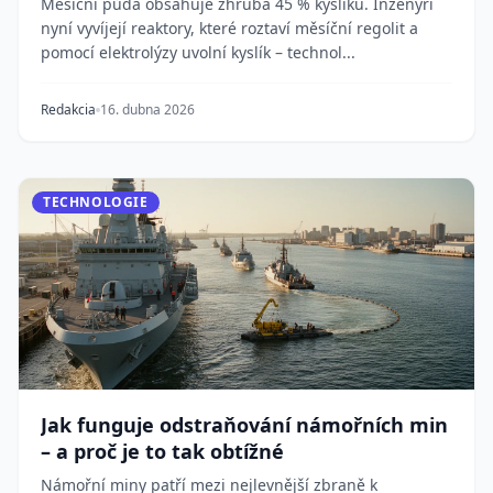
Měsíční půda obsahuje zhruba 45 % kyslíku. Inženýři
nyní vyvíjejí reaktory, které roztaví měsíční regolit a
pomocí elektrolýzy uvolní kyslík – technol...
Redakcia
16. dubna 2026
TECHNOLOGIE
Jak funguje odstraňování námořních min
– a proč je to tak obtížné
Námořní miny patří mezi nejlevnější zbraně k