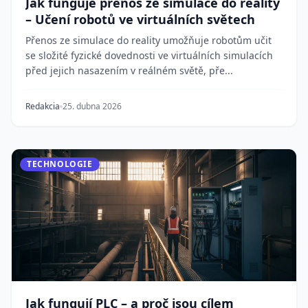
Jak funguje přenos ze simulace do reality
– Učení robotů ve virtuálních světech
Přenos ze simulace do reality umožňuje robotům učit
se složité fyzické dovednosti ve virtuálních simulacích
před jejich nasazením v reálném světě, pře...
Redakcia
25. dubna 2026
TECHNOLOGIE
Jak fungují PLC – a proč jsou cílem