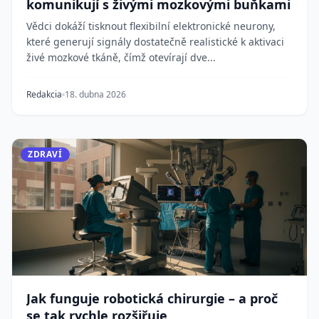
komunikují s živými mozkovými buňkami
Vědci dokáží tisknout flexibilní elektronické neurony,
které generují signály dostatečně realistické k aktivaci
živé mozkové tkáně, čímž otevírají dve...
Redakcia
18. dubna 2026
ZDRAVÍ
Jak funguje robotická chirurgie – a proč
se tak rychle rozšiřuje