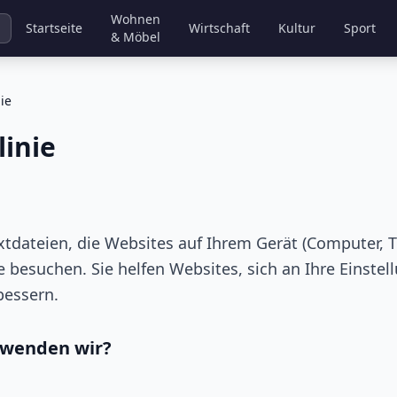
Wohnen
Startseite
Wirtschaft
Kultur
Sport
& Möbel
ie
linie
xtdateien, die Websites auf Ihrem Gerät (Computer, Te
e besuchen. Sie helfen Websites, sich an Ihre Einste
bessern.
rwenden wir?