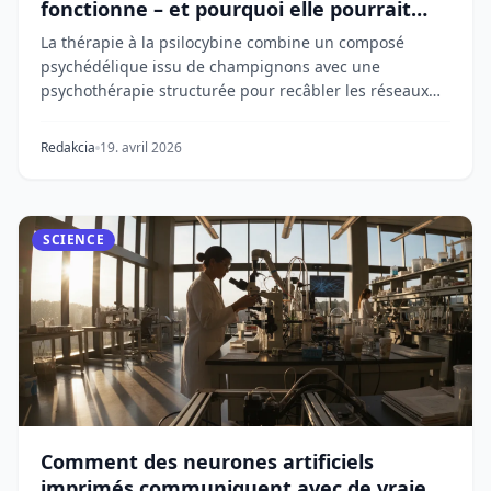
fonctionne – et pourquoi elle pourrait
transformer la psychiatrie
La thérapie à la psilocybine combine un composé
psychédélique issu de champignons avec une
psychothérapie structurée pour recâbler les réseaux
cérébra...
Redakcia
19. avril 2026
SCIENCE
Comment des neurones artificiels
imprimés communiquent avec de vraies