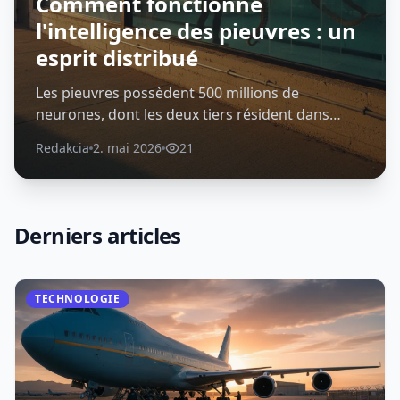
Comment fonctionne
l'intelligence des pieuvres : un
esprit distribué
Les pieuvres possèdent 500 millions de
neurones, dont les deux tiers résident dans
leurs bras plutôt que dans leur cerveau central.
Redakcia
2. mai 2026
21
Ce système nerveux distribué permet une
cognition remarquable – de l'utilisation d'outils
à la reconnaissance individuelle des humains –
offrant aux scientifiques un modèle
Derniers articles
radicalement différent de la façon dont
l'intelligence évolue.
TECHNOLOGIE