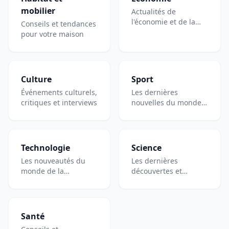
mobilier
Actualités de
l'économie et de la
Conseils et tendances
finance
pour votre maison
Culture
Sport
Événements culturels,
Les dernières
critiques et interviews
nouvelles du monde
du sport, football,
hockey, ski et plus
encore.
Technologie
Science
Les nouveautés du
Les dernières
monde de la
découvertes et
technologie et de
recherches du monde
l'informatique
de la science
Santé