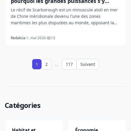
pourquoi les grandes puissances s'y
affrontent-elles ?
Le récif de Scarborough est un minuscule atoll en mer
de Chine méridionale devenu l'une des zones
maritimes les plus disputées au monde, opposant la
C...
Redakcia
1. mai 2026
13
1
2
...
117
Suivant
Catégories
Habitat et
Économie