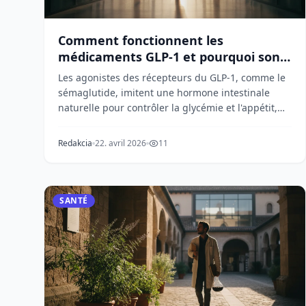
Comment fonctionnent les
médicaments GLP-1 et pourquoi sont-
ils si efficaces ?
Les agonistes des récepteurs du GLP-1, comme le
sémaglutide, imitent une hormone intestinale
naturelle pour contrôler la glycémie et l'appétit,
mais d...
Redakcia
22. avril 2026
11
SANTÉ