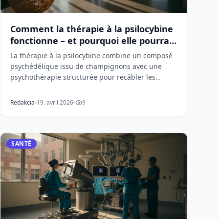
Comment la thérapie à la psilocybine
fonctionne – et pourquoi elle pourrait
transformer la psychiatrie
La thérapie à la psilocybine combine un composé
psychédélique issu de champignons avec une
psychothérapie structurée pour recâbler les
réseaux cérébra...
Redakcia
19. avril 2026
9
SANTÉ