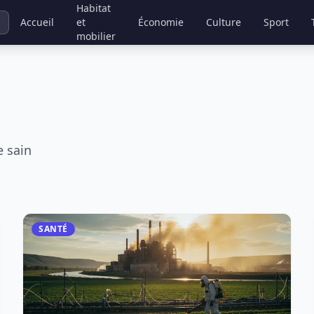
Habitat
Accueil
et
Économie
Culture
Sport
mobilier
e sain
SANTÉ