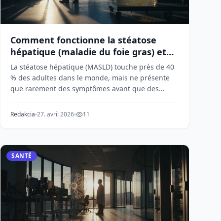
Comment fonctionne la stéatose
hépatique (maladie du foie gras) et
pourquoi elle est silencieuse
La stéatose hépatique (MASLD) touche près de 40
% des adultes dans le monde, mais ne présente
que rarement des symptômes avant que des
dommages graves...
Redakcia
27. avril 2026
11
SANTÉ