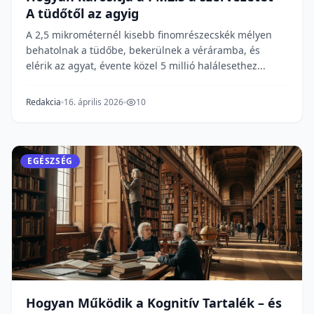
A tüdőtől az agyig
A 2,5 mikrométernél kisebb finomrészecskék mélyen
behatolnak a tüdőbe, bekerülnek a véráramba, és
elérik az agyat, évente közel 5 millió halálesethez...
Redakcia
16. április 2026
10
EGÉSZSÉG
Hogyan Működik a Kognitív Tartalék – és