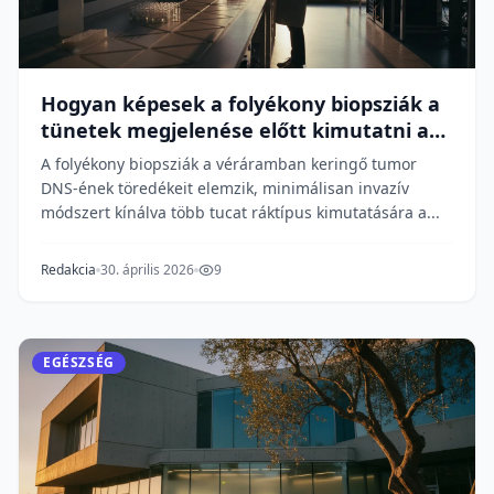
Hogyan képesek a folyékony biopsziák a
tünetek megjelenése előtt kimutatni a
rákot?
A folyékony biopsziák a véráramban keringő tumor
DNS-ének töredékeit elemzik, minimálisan invazív
módszert kínálva több tucat ráktípus kimutatására a...
Redakcia
30. április 2026
9
EGÉSZSÉG