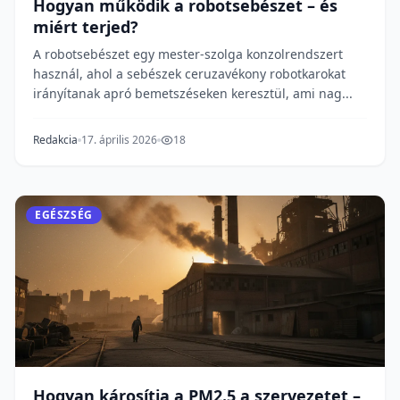
Hogyan működik a robotsebészet – és
miért terjed?
A robotsebészet egy mester-szolga konzolrendszert
használ, ahol a sebészek ceruzavékony robotkarokat
irányítanak apró bemetszéseken keresztül, ami nag...
Redakcia
17. április 2026
18
EGÉSZSÉG
Hogyan károsítja a PM2.5 a szervezetet –