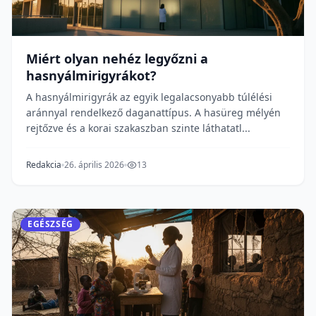
Miért olyan nehéz legyőzni a
hasnyálmirigyrákot?
A hasnyálmirigyrák az egyik legalacsonyabb túlélési
aránnyal rendelkező daganattípus. A hasüreg mélyén
rejtőzve és a korai szakaszban szinte láthatatl...
Redakcia
26. április 2026
13
EGÉSZSÉG