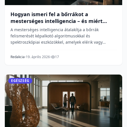
Hogyan ismeri fel a bőrrákot a
mesterséges intelligencia – és miért
fontos ez?
A mesterséges intelligencia átalakítja a bőrrák
felismerését képalkotó algoritmusokkal és
spektroszkópiai eszközökkel, amelyek elérik vagy
meghaladják...
Redakcia
19. április 2026
17
EGÉSZSÉG