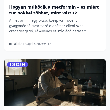
Hogyan működik a metformin – és miért
tud sokkal többet, mint vártuk
A metformin, egy olcsó, középkori növényi
gyógymódból származó diabétesz elleni szer,
öregedésgátló, rákellenes és szívvédő hatásait
vizsgálják – ezze...
Redakcia
17. április 2026
12
EGÉSZSÉG