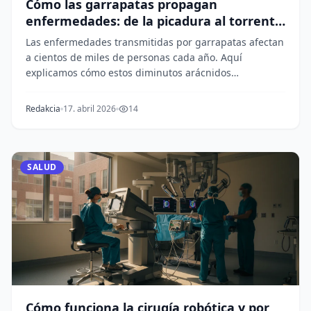
Cómo las garrapatas propagan
enfermedades: de la picadura al torrente
sanguíneo
Las enfermedades transmitidas por garrapatas afectan
a cientos de miles de personas cada año. Aquí
explicamos cómo estos diminutos arácnidos
transmite...
Redakcia
17. abril 2026
14
SALUD
Cómo funciona la cirugía robótica y por