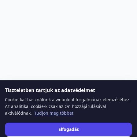
Tiszteletben tartjuk az adatvédelmet
Cookie-kat használunk a weboldal forgalmának elemzéséhez.
Az analitikai cookie-k csak az Ön hozzájárulásával
aktiválódnak.
Tudjon meg többet
Elfogadás