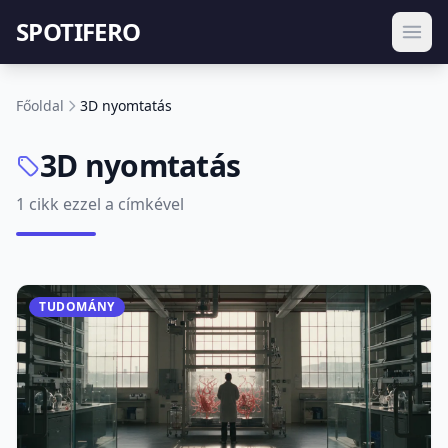
SPOTIFERO
Főoldal
3D nyomtatás
3D nyomtatás
1 cikk ezzel a címkével
TUDOMÁNY