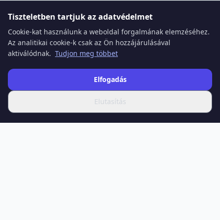
Tiszteletben tartjuk az adatvédelmet
Cookie-kat használunk a weboldal forgalmának elemzéséhez.
Az analitikai cookie-k csak az Ön hozzájárulásával
aktiválódnak.
Tudjon meg többet
Elfogadás
Elutasítás
SPOTIFERO