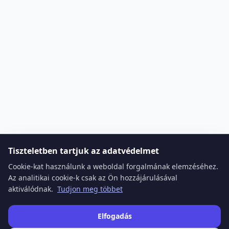
Tiszteletben tartjuk az adatvédelmet
Cookie-kat használunk a weboldal forgalmának elemzéséhez.
Az analitikai cookie-k csak az Ön hozzájárulásával
aktiválódnak.
Tudjon meg többet
Elfogadás