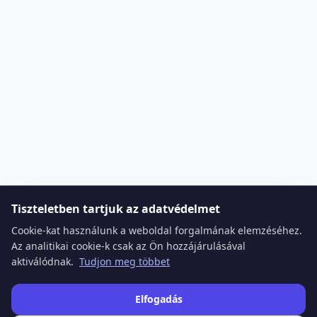
Tiszteletben tartjuk az adatvédelmet
Cookie-kat használunk a weboldal forgalmának elemzéséhez.
Az analitikai cookie-k csak az Ön hozzájárulásával
aktiválódnak.
Tudjon meg többet
Elfogadás