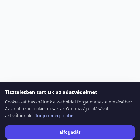
Tiszteletben tartjuk az adatvédelmet
Cookie-kat használunk a weboldal forgalmának elemzéséhez.
Az analitikai cookie-k csak az Ön hozzájárulásával
aktiválódnak.
Tudjon meg többet
Elfogadás