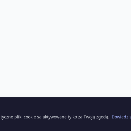
ityczne pliki cookie są aktywowane tylko za Twoją zgodą.
Dowiedz s