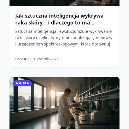
Jak sztuczna inteligencja wykrywa
raka skóry – i dlaczego to ma
znaczenie
Sztuczna inteligencja rewolucjonizuje wykrywanie
raka skóry dzięki algorytmom analizującym obrazy
i urządzeniom spektroskopowym, które dorównują
lub p...
Redakcia
19. kwietnia 2026
NAUKA