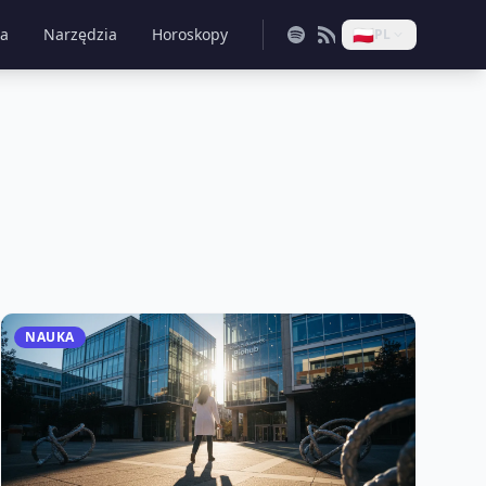
🇵🇱
na
Narzędzia
Horoskopy
PL
NAUKA