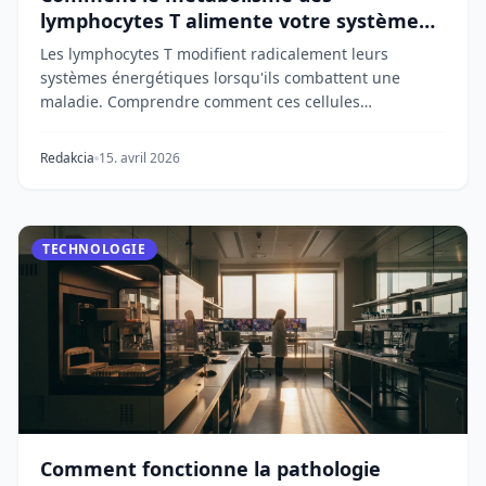
lymphocytes T alimente votre système
immunitaire
Les lymphocytes T modifient radicalement leurs
systèmes énergétiques lorsqu'ils combattent une
maladie. Comprendre comment ces cellules
immunitaires c...
Redakcia
15. avril 2026
TECHNOLOGIE
Comment fonctionne la pathologie