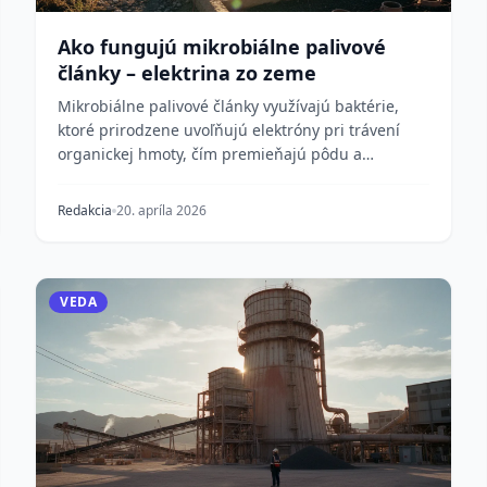
Ako fungujú mikrobiálne palivové
články – elektrina zo zeme
Mikrobiálne palivové články využívajú baktérie,
ktoré prirodzene uvoľňujú elektróny pri trávení
organickej hmoty, čím premieňajú pôdu a
odpadovú vodu...
Redakcia
20. apríla 2026
VEDA