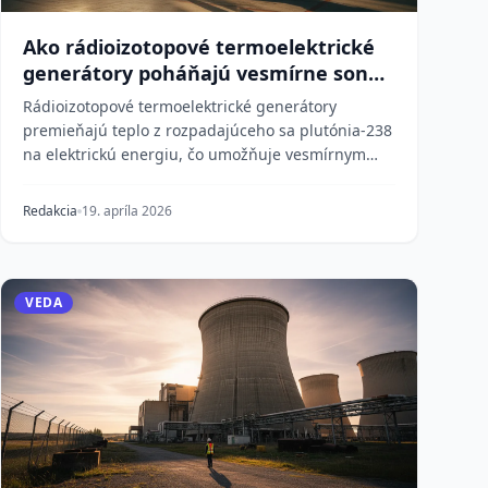
Ako rádioizotopové termoelektrické
generátory poháňajú vesmírne sondy
miliardy kilometrov od Slnka
Rádioizotopové termoelektrické generátory
premieňajú teplo z rozpadajúceho sa plutónia-238
na elektrickú energiu, čo umožňuje vesmírnym
sondám ako Voy...
Redakcia
19. apríla 2026
VEDA