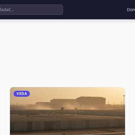
Do
VEDA