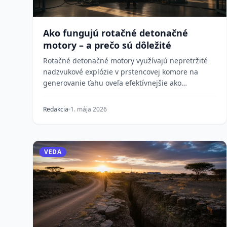
Ako fungujú rotačné detonačné
motory – a prečo sú dôležité
Rotačné detonačné motory využívajú nepretržité
nadzvukové explózie v prstencovej komore na
generovanie ťahu oveľa efektívnejšie ako
konvenčné spaľovan...
Redakcia
1. mája 2026
VEDA