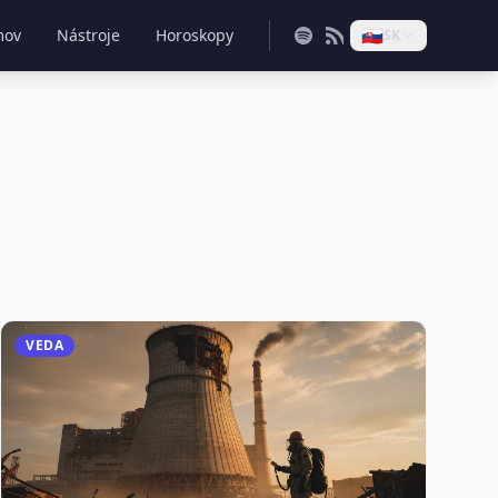
🇸🇰
mov
Nástroje
Horoskopy
SK
VEDA