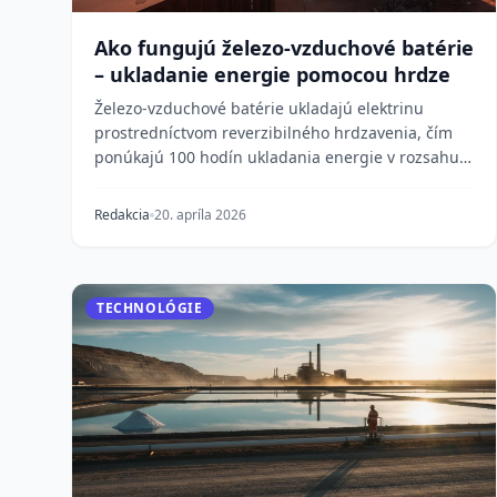
Ako fungujú železo-vzduchové batérie
– ukladanie energie pomocou hrdze
Železo-vzduchové batérie ukladajú elektrinu
prostredníctvom reverzibilného hrdzavenia, čím
ponúkajú 100 hodín ukladania energie v rozsahu
prenosovej s...
Redakcia
20. apríla 2026
TECHNOLÓGIE