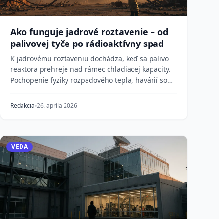
Ako funguje jadrové roztavenie – od
palivovej tyče po rádioaktívny spad
K jadrovému roztaveniu dochádza, keď sa palivo
reaktora prehreje nad rámec chladiacej kapacity.
Pochopenie fyziky rozpadového tepla, havárií so
strato...
Redakcia
26. apríla 2026
VEDA