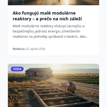
Ako fungujú malé modulárne
reaktory – a prečo na nich záleží
Malé modulárne reaktory sľubujú lacnejšiu a
bezpečnejšiu jadrovú energiu zmenšením
reaktorov na jednotky vyrábané v továrni. Ako
fungujú, čím sa líšia...
Redakcia
25. apríla 2026
VEDA