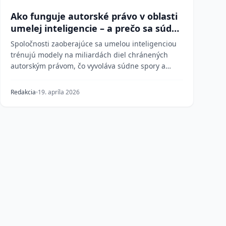
Ako funguje autorské právo v oblasti
umelej inteligencie – a prečo sa súdy
nezhodujú
Spoločnosti zaoberajúce sa umelou inteligenciou
trénujú modely na miliardách diel chránených
autorským právom, čo vyvoláva súdne spory a
legislatívu n...
Redakcia
19. apríla 2026