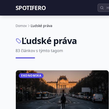
SPOTIFERO
Domov
Ľudské práva
Ľudské práva
83 článkov s týmto tagom
EKONOMIKA