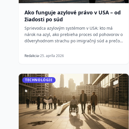
Ako funguje azylové právo v USA – od
žiadosti po súd
Sprievodca azylovým systémom v USA: kto má
nárok na azyl, ako prebieha proces od pohovorov o
dôveryhodnom strachu po imigračný súd a prečo
obrovské mn...
Redakcia
25. apríla 2026
TECHNOLÓGIE