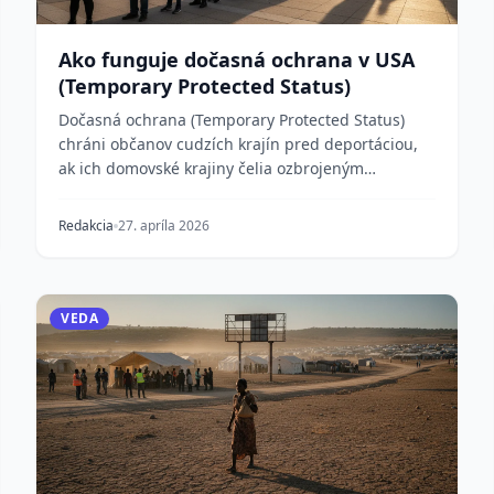
Ako funguje dočasná ochrana v USA
(Temporary Protected Status)
Dočasná ochrana (Temporary Protected Status)
chráni občanov cudzích krajín pred deportáciou,
ak ich domovské krajiny čelia ozbrojeným
konfliktom, prír...
Redakcia
27. apríla 2026
VEDA