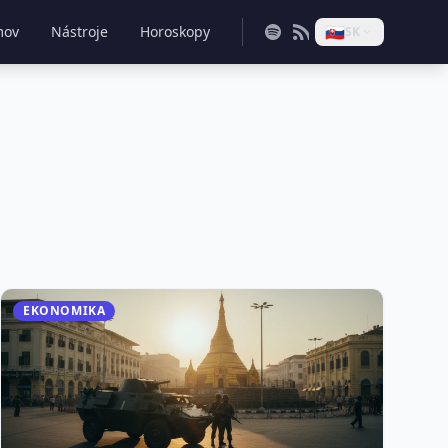
🇸🇰
mov
Nástroje
Horoskopy
SK
EKONOMIKA