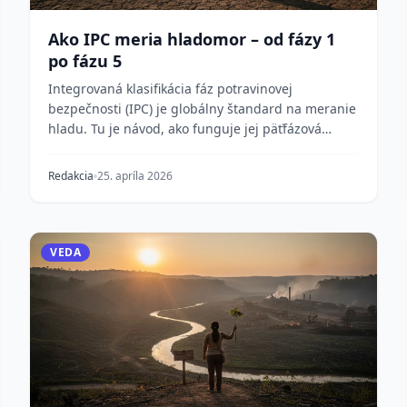
Ako IPC meria hladomor – od fázy 1
po fázu 5
Integrovaná klasifikácia fáz potravinovej
bezpečnosti (IPC) je globálny štandard na meranie
hladu. Tu je návod, ako funguje jej päťfázová
stupnica, čo...
Redakcia
25. apríla 2026
VEDA