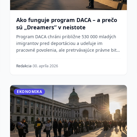
Ako funguje program DACA – a prečo
sú „Dreamers“ v neistote
Program DACA chráni približne 530 000 mladých
imigrantov pred deportáciou a udeľuje im
pracovné povolenia, ale pretrvávajúce právne bitky
a meniaca sa...
Redakcia
30. apríla 2026
EKONOMIKA