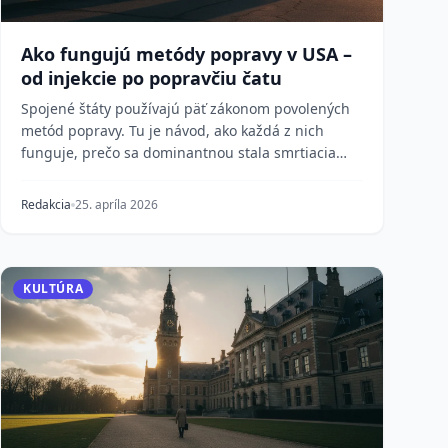
Ako fungujú metódy popravy v USA –
od injekcie po popravčiu čatu
Spojené štáty používajú päť zákonom povolených
metód popravy. Tu je návod, ako každá z nich
funguje, prečo sa dominantnou stala smrtiacia
injekcia a p...
Redakcia
25. apríla 2026
KULTÚRA