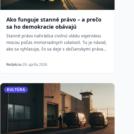
Ako funguje stanné právo – a prečo
sa ho demokracie obávajú
Stanné právo nahrádza civilnú vládu vojenskou
mocou počas mimoriadnych udalostí. Tu je návod,
ako sa vyhlasuje, čo sa deje s občianskymi právami
a pre...
Redakcia
29. apríla 2026
KULTÚRA