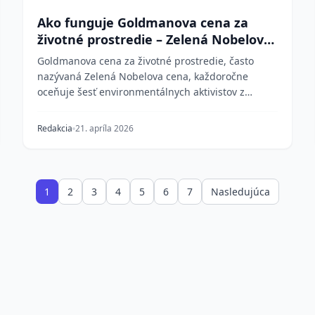
Ako funguje Goldmanova cena za
životné prostredie – Zelená Nobelova
cena
Goldmanova cena za životné prostredie, často
nazývaná Zelená Nobelova cena, každoročne
oceňuje šesť environmentálnych aktivistov z
celého sveta – jedn...
Redakcia
21. apríla 2026
1
2
3
4
5
6
7
Nasledujúca