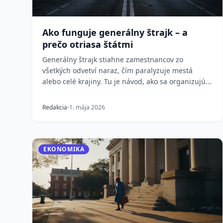
Ako funguje generálny štrajk – a
prečo otriasa štátmi
Generálny štrajk stiahne zamestnancov zo
všetkých odvetví naraz, čím paralyzuje mestá
alebo celé krajiny. Tu je návod, ako sa organizujú,
prečo sú úsp...
Redakcia
1. mája 2026
EKONOMIKA