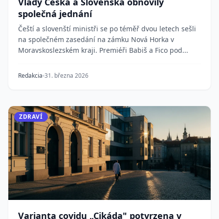
Vlády Česka a Slovenska obnovily
společná jednání
Čeští a slovenští ministři se po téměř dvou letech sešli
na společném zasedání na zámku Nová Horka v
Moravskoslezském kraji. Premiéři Babiš a Fico pod...
Redakcia
31. března 2026
ZDRAVÍ
Varianta covidu „Cikáda" potvrzena v