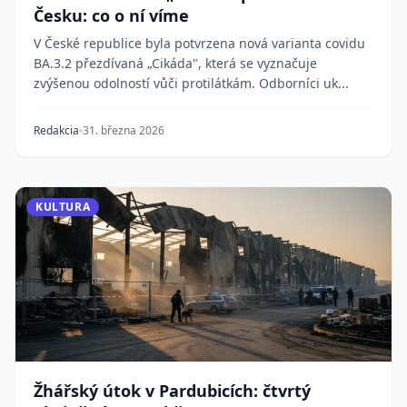
Česku: co o ní víme
V České republice byla potvrzena nová varianta covidu
BA.3.2 přezdívaná „Cikáda", která se vyznačuje
zvýšenou odolností vůči protilátkám. Odborníci uk...
Redakcia
31. března 2026
KULTURA
Žhářský útok v Pardubicích: čtvrtý