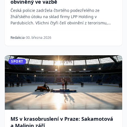
obviněný ve vazbě
Česká policie zadržela čtvrtého podezřelého ze
žhářského útoku na sklad firmy LPP Holding v
Pardubicích. Všichni čtyři čelí obvinění z terorismu,
vyše...
Redakcia
30. března 2026
SPORT
MS v krasobruslení v Praze: Sakamotová
a Malinin září