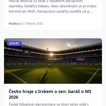
Policie obvinila 32 osob v největším korupčním
skandálu českého fotbalu. Mezi obviněnými je primátor
Karviné Jan Wolf, manipulace zasáhly soutěže od p...
Redakcia
27. března 2026
SPORT
Česko hraje s Irskem o sen: baráž o MS
2026
Česká fotbalová reprezentace se dnes večer utká s