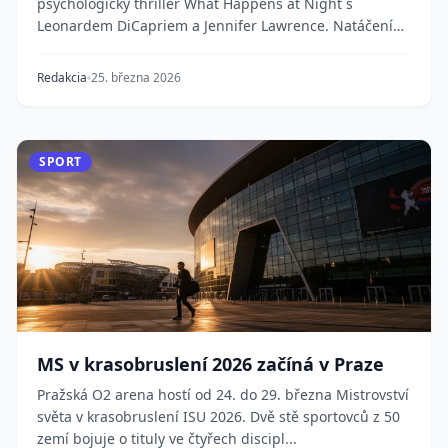
psychologický thriller What Happens at Night s
Leonardem DiCapriem a Jennifer Lawrence. Natáčení
prob...
Redakcia
25. března 2026
SPORT
MS v krasobruslení 2026 začíná v Praze
Pražská O2 arena hostí od 24. do 29. března Mistrovství
světa v krasobruslení ISU 2026. Dvě stě sportovců z 50
zemí bojuje o tituly ve čtyřech discipl...