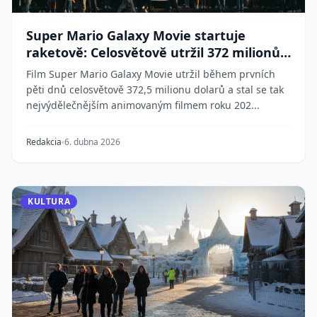
Super Mario Galaxy Movie startuje
raketově: Celosvětově utržil 372 milionů
dolarů
Film Super Mario Galaxy Movie utržil během prvních
pěti dnů celosvětově 372,5 milionu dolarů a stal se tak
nejvýdělečnějším animovaným filmem roku 202...
Redakcia
6. dubna 2026
KULTURA