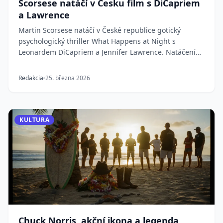
Scorsese natáčí v Česku film s DiCapriem
a Lawrence
Martin Scorsese natáčí v České republice gotický
psychologický thriller What Happens at Night s
Leonardem DiCapriem a Jennifer Lawrence. Natáčení
prob...
Redakcia
25. března 2026
KULTURA
Chuck Norris, akční ikona a legenda