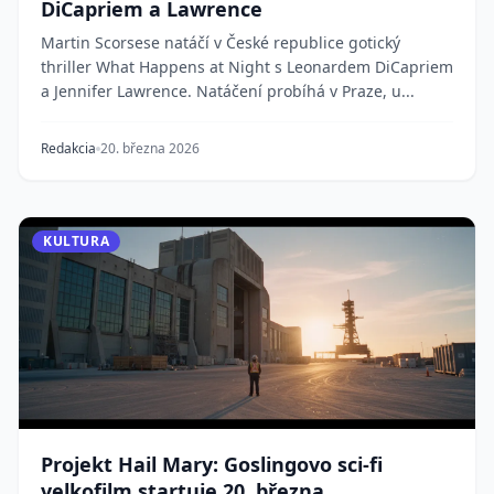
DiCapriem a Lawrence
Martin Scorsese natáčí v České republice gotický
thriller What Happens at Night s Leonardem DiCapriem
a Jennifer Lawrence. Natáčení probíhá v Praze, u...
Redakcia
20. března 2026
KULTURA
Projekt Hail Mary: Goslingovo sci-fi
velkofilm startuje 20. března