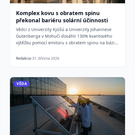
Komplex kovu s obratem spinu
překonal bariéru solární účinnosti
Vědci z Univerzity Kjúšú a Univerzity Johannese
Gutenberga v Mohuči dosáhli 130% kvantového
výtěžku pomocí emitoru s obratem spinu na bázi
molybdenu s...
Redakcia
31. března 2026
VĚDA