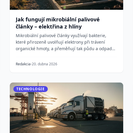
Jak fungují mikrobiální palivové
články – elektřina z hlíny
Mikrobiální palivové články využívají bakterie,
které přirozeně uvolňují elektrony při trávení
organické hmoty, a přeměňují tak půdu a odpadní
vodu na...
Redakcia
20. dubna 2026
TECHNOLOGIE