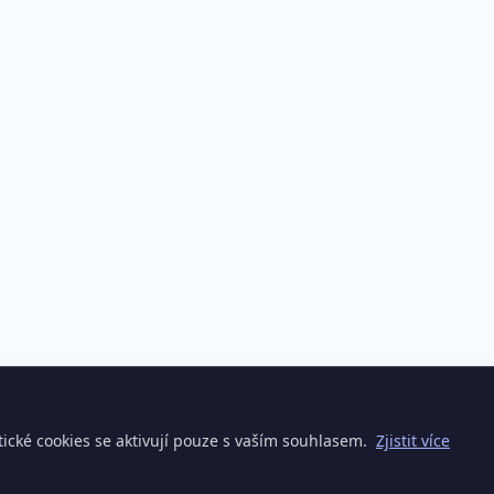
ické cookies se aktivují pouze s vaším souhlasem.
Zjistit více