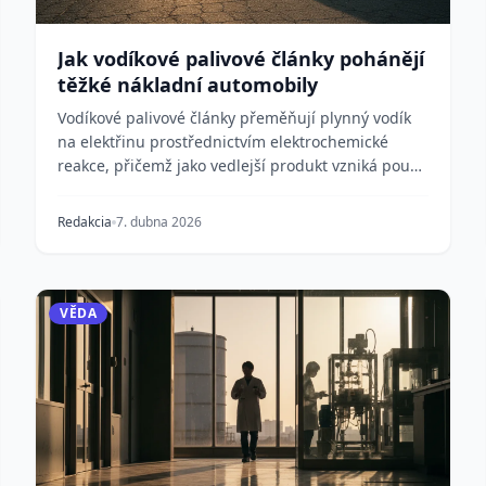
Jak vodíkové palivové články pohánějí
těžké nákladní automobily
Vodíkové palivové články přeměňují plynný vodík
na elektřinu prostřednictvím elektrochemické
reakce, přičemž jako vedlejší produkt vzniká pouze
voda....
Redakcia
7. dubna 2026
VĚDA