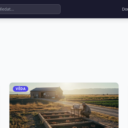
Do
VĚDA