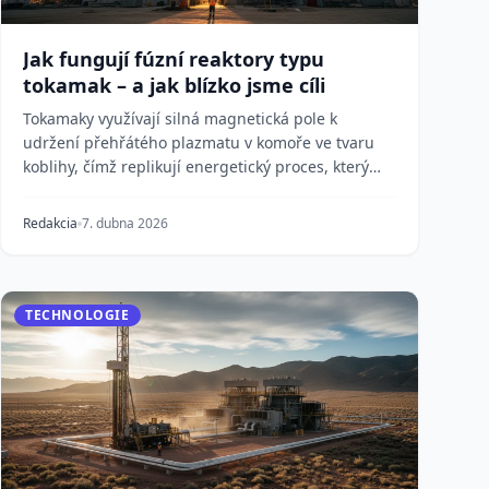
Jak fungují fúzní reaktory typu
tokamak – a jak blízko jsme cíli
Tokamaky využívají silná magnetická pole k
udržení přehřátého plazmatu v komoře ve tvaru
koblihy, čímž replikují energetický proces, který
pohání Slun...
Redakcia
7. dubna 2026
TECHNOLOGIE