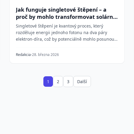
Jak funguje singletové štěpení – a
proč by mohlo transformovat solární
energii
Singletové štěpení je kvantový proces, který
rozděluje energii jednoho fotonu na dva páry
elektron-díra, což by potenciálně mohlo posunout
účinnost so...
Redakcia
28. března 2026
1
2
3
Další