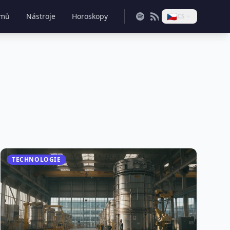
🇨🇿
mů
Nástroje
Horoskopy
CS
TECHNOLOGIE