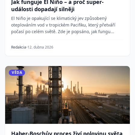
Jak funguje El Niño – a proč super-
události dopadají silněji
El Niño je opakující se klimatický jev způsobený
oteplováním vod v tropickém Pacifiku, který přetváří
počasí po celém světě. Zde je popsáno, jak fungu...
Redakcia
12. dubna 2026
VĚDA
Haber-Boschův proces živí polovinu světa