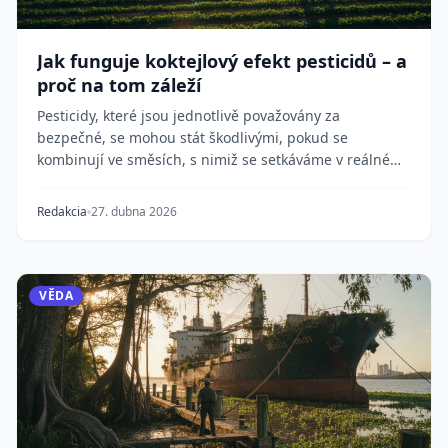
Jak funguje koktejlový efekt pesticidů – a
proč na tom záleží
Pesticidy, které jsou jednotlivě považovány za
bezpečné, se mohou stát škodlivými, pokud se
kombinují ve směsích, s nimiž se setkáváme v reálném
světě...
Redakcia
27. dubna 2026
VĚDA