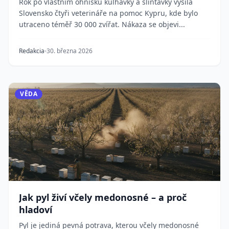
Rok po vlastním ohnisku kulhavky a slintavky vysílá
Slovensko čtyři veterináře na pomoc Kypru, kde bylo
utraceno téměř 30 000 zvířat. Nákaza se objevi...
Redakcia
30. března 2026
VĚDA
Jak pyl živí včely medonosné – a proč
hladoví
Pyl je jediná pevná potrava, kterou včely medonosné