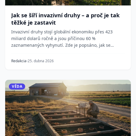
Jak se šíří invazivní druhy – a proč je tak
těžké je zastavit
Invazivní druhy stojí globální ekonomiku přes 423
miliard dolarů ročně a jsou příčinou 60 %
zaznamenaných vyhynutí. Zde je popsáno, jak se
dostávají d...
Redakcia
25. dubna 2026
VĚDA