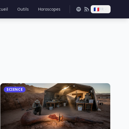
🇫🇷
cueil
Outils
Horoscopes
FR
SCIENCE