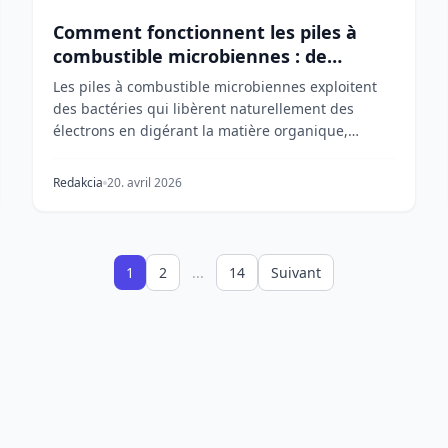
Comment fonctionnent les piles à
combustible microbiennes : de
l'électricité à partir de la terre
Les piles à combustible microbiennes exploitent
des bactéries qui libèrent naturellement des
électrons en digérant la matière organique,
transformant...
Redakcia
20. avril 2026
1
2
...
14
Suivant