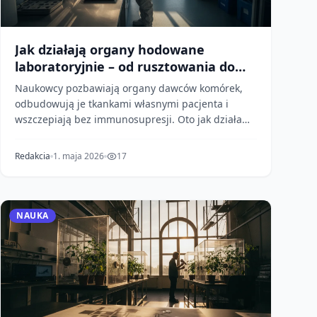
Jak działają organy hodowane
laboratoryjnie – od rusztowania do
przeszczepu
Naukowcy pozbawiają organy dawców komórek,
odbudowują je tkankami własnymi pacjenta i
wszczepiają bez immunosupresji. Oto jak działa
proces decelulary...
Redakcia
1. maja 2026
17
NAUKA