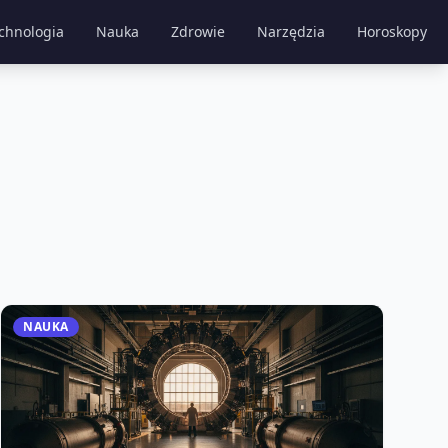
chnologia
Nauka
Zdrowie
Narzędzia
Horoskopy
NAUKA