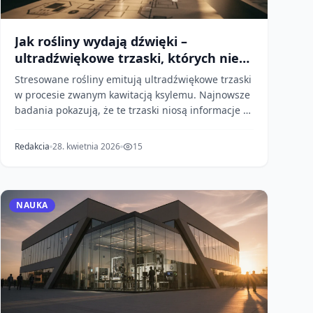
Jak rośliny wydają dźwięki –
ultradźwiękowe trzaski, których nie
słyszysz
Stresowane rośliny emitują ultradźwiękowe trzaski
w procesie zwanym kawitacją ksylemu. Najnowsze
badania pokazują, że te trzaski niosą informacje o
zd...
Redakcia
28. kwietnia 2026
15
NAUKA