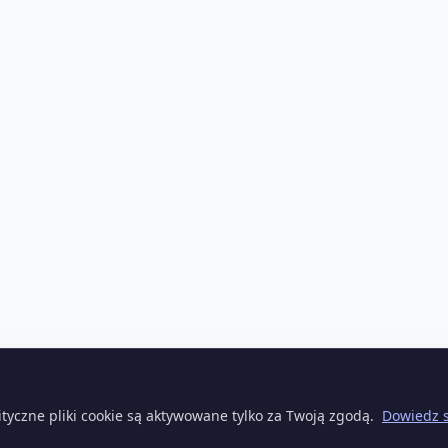
ityczne pliki cookie są aktywowane tylko za Twoją zgodą.
Dowiedz s