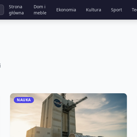
Strona
Dom i
Ekonomia
Kultura
Sport
Te
główna
meble
i
NAUKA