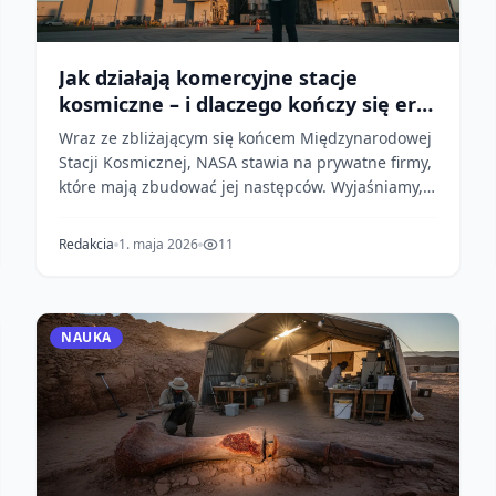
Jak działają komercyjne stacje
kosmiczne – i dlaczego kończy się era
ISS
Wraz ze zbliżającym się końcem Międzynarodowej
Stacji Kosmicznej, NASA stawia na prywatne firmy,
które mają zbudować jej następców. Wyjaśniamy,
jak dz...
Redakcia
1. maja 2026
11
NAUKA