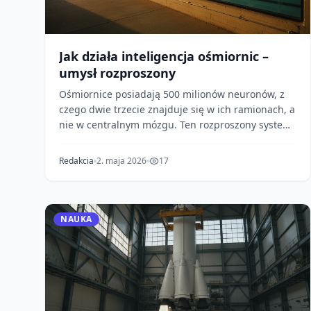
Jak działa inteligencja ośmiornic –
umysł rozproszony
Ośmiornice posiadają 500 milionów neuronów, z
czego dwie trzecie znajduje się w ich ramionach, a
nie w centralnym mózgu. Ten rozproszony system
nerwow...
Redakcia
2. maja 2026
17
NAUKA