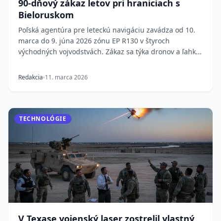
90-dňový zákaz letov pri hraniciach s
Bieloruskom
Poľská agentúra pre leteckú navigáciu zavádza od 10.
marca do 9. júna 2026 zónu EP R130 v štyroch
východných vojvodstvách. Zákaz sa týka dronov a ľahk...
Redakcia
11. marca 2026
TECHNOLÓGIE
V Texase vojenský laser zostrelil vlastný