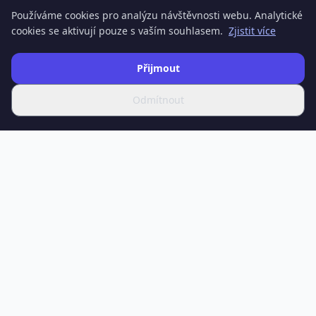
Používáme cookies pro analýzu návštěvnosti webu. Analytické
cookies se aktivují pouze s vaším souhlasem.
Zjistit více
Přijmout
Odmítnout
SPOTIFERO
Váš zdroj nejnovějších zpráv, hloubkových článků a
odborných analýz o vědě, technologiích, zdraví, ekonomice,