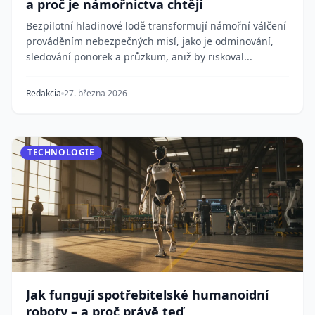
a proč je námořnictva chtějí
Bezpilotní hladinové lodě transformují námořní válčení
prováděním nebezpečných misí, jako je odminování,
sledování ponorek a průzkum, aniž by riskoval...
Redakcia
27. března 2026
TECHNOLOGIE
Jak fungují spotřebitelské humanoidní
roboty – a proč právě teď