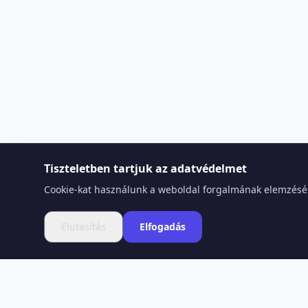
Tiszteletben tartjuk az adatvédelmet
Cookie-kat használunk a weboldal forgalmának elemzéséhe
Elutasítás
Elfogadás