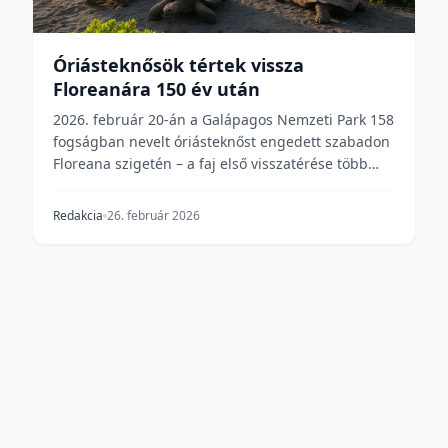
Óriásteknősök tértek vissza
Floreanára 150 év után
2026. február 20-án a Galápagos Nemzeti Park 158
fogságban nevelt óriásteknőst engedett szabadon
Floreana szigetén – a faj első visszatérése több
mint...
Redakcia
26. február 2026