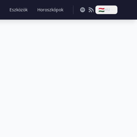
🇭🇺
Eszközök
Horoszkópok
HU