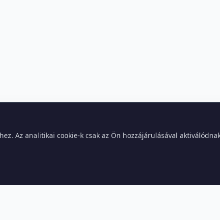
z. Az analitikai cookie-k csak az Ön hozzájárulásával aktiválódna