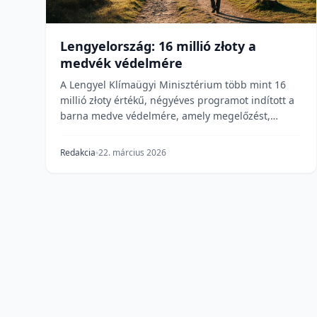
Lengyelország: 16 millió złoty a
medvék védelmére
A Lengyel Klímaügyi Minisztérium több mint 16
millió złoty értékű, négyéves programot indított a
barna medve védelmére, amely megelőzést,
beavatkozást...
Redakcia
22. március 2026