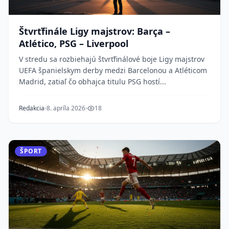
Štvrťfinále Ligy majstrov: Barça –
Atlético, PSG – Liverpool
V stredu sa rozbiehajú štvrťfinálové boje Ligy majstrov
UEFA španielskym derby medzi Barcelonou a Atléticom
Madrid, zatiaľ čo obhajca titulu PSG hostí...
Redakcia
8. apríla 2026
18
ŠPORT