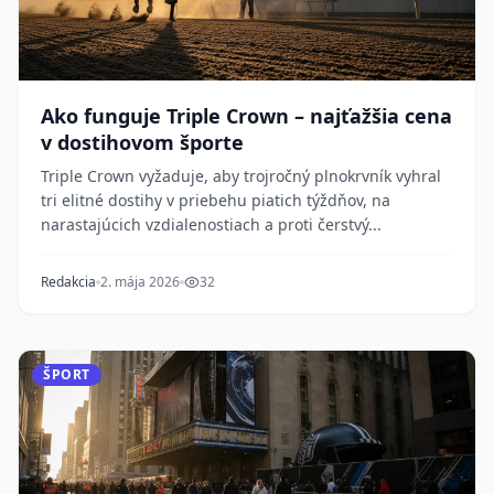
Ako funguje Triple Crown – najťažšia cena
v dostihovom športe
Triple Crown vyžaduje, aby trojročný plnokrvník vyhral
tri elitné dostihy v priebehu piatich týždňov, na
narastajúcich vzdialenostiach a proti čerstvý...
Redakcia
2. mája 2026
32
ŠPORT