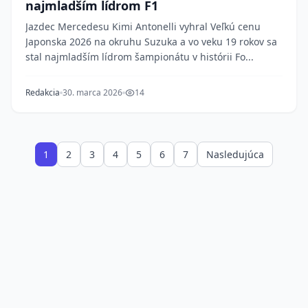
najmladším lídrom F1
Jazdec Mercedesu Kimi Antonelli vyhral Veľkú cenu
Japonska 2026 na okruhu Suzuka a vo veku 19 rokov sa
stal najmladším lídrom šampionátu v histórii Fo...
Redakcia
30. marca 2026
14
1
2
3
4
5
6
7
Nasledujúca