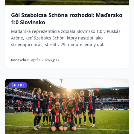
Gól Szabolcsa Schöna rozhodol: Maďarsko
1:0 Slovinsko
Maďarská reprezentácia zdolala Slovinsko 1:0 v Puskás
Aréne, keď Szabolcs Schön, ktorý nastúpil ako
striedajúci hráč, strelil v 79. minúte jediný gól...
Redakcia
8. apríla 2026
17
ŠPORT