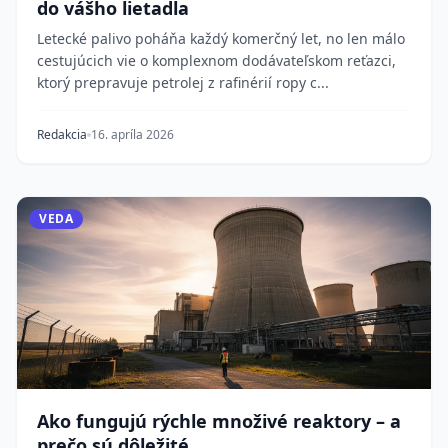
do vášho lietadla
Letecké palivo poháňa každý komerčný let, no len málo
cestujúcich vie o komplexnom dodávateľskom reťazci,
ktorý prepravuje petrolej z rafinérií ropy c...
Redakcia
16. apríla 2026
VEDA
Ako fungujú rýchle množivé reaktory – a
prečo sú dôležité