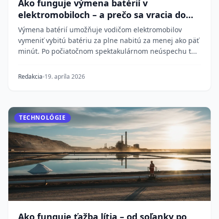
Ako funguje výmena batérií v
elektromobiloch – a prečo sa vracia do
módy
Výmena batérií umožňuje vodičom elektromobilov
vymeniť vybitú batériu za plne nabitú za menej ako päť
minút. Po počiatočnom spektakulárnom neúspechu t...
Redakcia
19. apríla 2026
TECHNOLÓGIE
Ako funguje ťažba lítia – od soľanky po