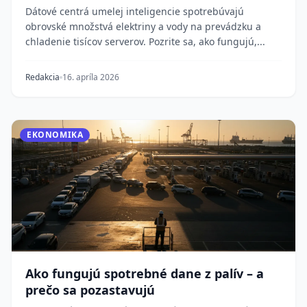
energie
Dátové centrá umelej inteligencie spotrebúvajú
obrovské množstvá elektriny a vody na prevádzku a
chladenie tisícov serverov. Pozrite sa, ako fungujú,...
Redakcia
16. apríla 2026
EKONOMIKA
Ako fungujú spotrebné dane z palív – a
prečo sa pozastavujú