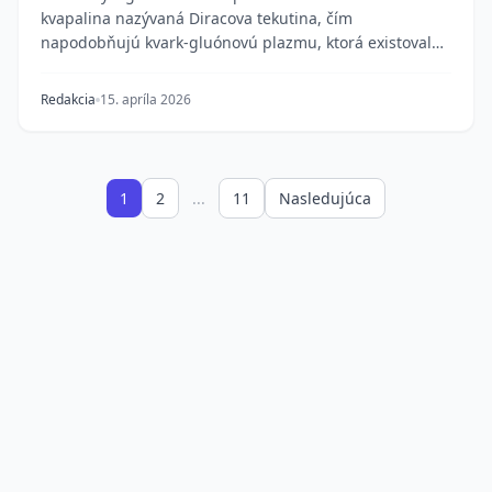
kvapalina nazývaná Diracova tekutina, čím
napodobňujú kvark-gluónovú plazmu, ktorá existovala
pri...
Redakcia
15. apríla 2026
1
2
...
11
Nasledujúca