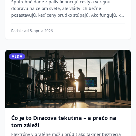
Spotrebné dane z palív financujú cesty a verejnú
dopravu na celom svete, ale vlády ich bežne
pozastavujú, keď ceny prudko stúpajú. Ako fungujú, kto
ic...
Redakcia
15. apríla 2026
VEDA
Čo je to Diracova tekutina – a prečo na
tom záleží
Elektróny v graféne môžu prúdiť ako takmer beztrecia