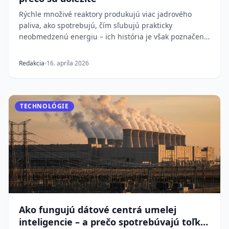
Rýchle množivé reaktory produkujú viac jadrového
paliva, ako spotrebujú, čím sľubujú prakticky
neobmedzenú energiu – ich história je však poznačená
te...
Redakcia
16. apríla 2026
TECHNOLÓGIE
Ako fungujú dátové centrá umelej
inteligencie – a prečo spotrebúvajú toľko