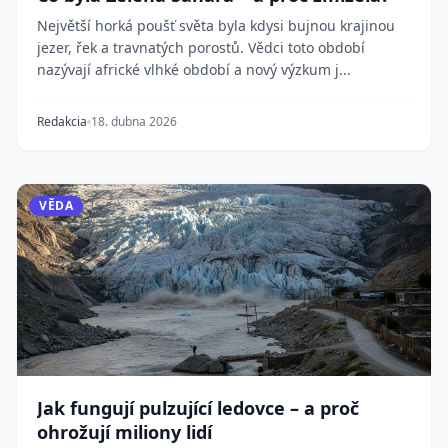
Největší horká poušť světa byla kdysi bujnou krajinou
jezer, řek a travnatých porostů. Vědci toto období
nazývají africké vlhké období a nový výzkum j...
Redakcia
18. dubna 2026
VĚDA
Jak fungují pulzující ledovce – a proč
ohrožují miliony lidí