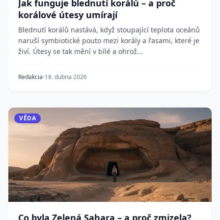
Jak funguje blednutí korálů – a proč
korálové útesy umírají
Blednutí korálů nastává, když stoupající teplota oceánů
naruší symbiotické pouto mezi korály a řasami, které je
živí. Útesy se tak mění v bílé a ohrož...
Redakcia
18. dubna 2026
VĚDA
Co byla Zelená Sahara – a proč zmizela?