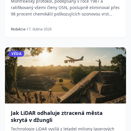
Montrealský protokol, podepsaný v roce 1987 a
ratifikovaný všemi členy OSN, postupně eliminoval přes
98 procent chemikálií poškozujících ozonovou vrst...
Redakcia
17. dubna 2026
VĚDA
Jak LiDAR odhaluje ztracená města
skrytá v džungli
Technologie LiDAR vysílá z letadel miliony laserových