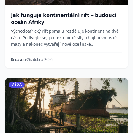
Jak funguje kontinentální rift – budoucí
oceán Afriky
Východoafrický rift pomalu rozděluje kontinent na dvě
části. Podívejte se, jak tektonické síly trhají pevninské
masy a nakonec vytvářejí nové oceánské...
Redakcia
26. dubna 2026
VĚDA