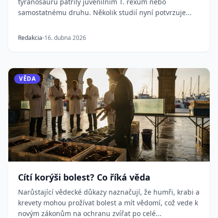
tyranosaurů patřily juvenilním T. rexům nebo
samostatnému druhu. Několik studií nyní potvrzuje...
Redakcia
16. dubna 2026
VĚDA
Cítí korýši bolest? Co říká věda
Narůstající vědecké důkazy naznačují, že humři, krabi a
krevety mohou prožívat bolest a mít vědomí, což vede k
novým zákonům na ochranu zvířat po celé...