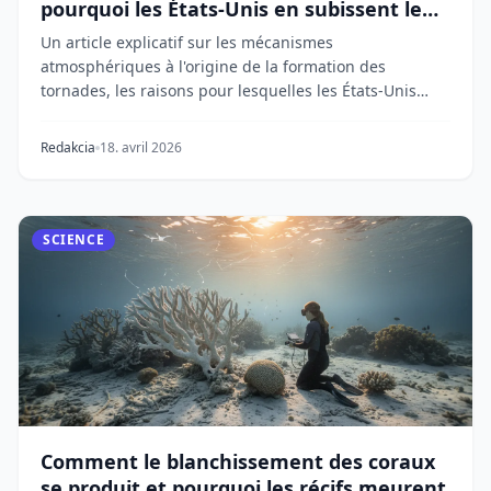
pourquoi les États-Unis en subissent le
plus
Un article explicatif sur les mécanismes
atmosphériques à l'origine de la formation des
tornades, les raisons pour lesquelles les États-Unis
connaisse...
Redakcia
18. avril 2026
SCIENCE
Comment le blanchissement des coraux
se produit et pourquoi les récifs meurent