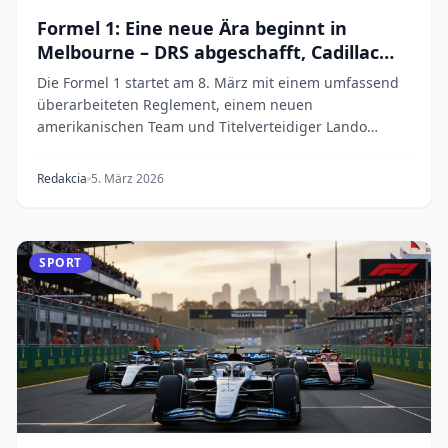
Formel 1: Eine neue Ära beginnt in
Melbourne – DRS abgeschafft, Cadillac
gibt Debüt
Die Formel 1 startet am 8. März mit einem umfassend
überarbeiteten Reglement, einem neuen
amerikanischen Team und Titelverteidiger Lando
Norris in Mel...
Redakcia
5. März 2026
SPORT