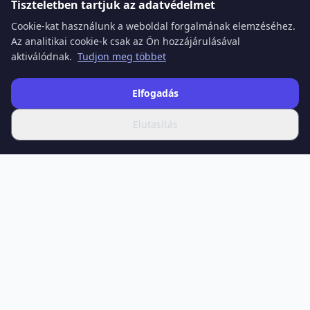
Tiszteletben tartjuk az adatvédelmet
Cookie-kat használunk a weboldal forgalmának elemzéséhez.
Az analitikai cookie-k csak az Ön hozzájárulásával
aktiválódnak.
Tudjon meg többet
Elfogadás
Elutasítás
SPOTIFERO