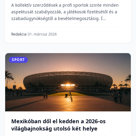
Fontos
A kollektív szerződések a profi sportok szinte minden
aspektusát szabályozzák, a játékosok fizetésétől és a
szabadügynökségtől a bevételmegosztásig. Í...
Redakcia
31. március 2026
SPORT
Mexikóban dől el kedden a 2026-os
világbajnokság utolsó két helye