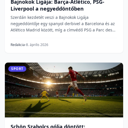
Bajnokok Ligája: Barça-Atlético, PSG-
Liverpool a negyeddöntőben
Szerdán kezdetét veszi a Bajnokok Ligája
negyeddöntője egy spanyol derbivel a Barcelona és az
Atlético Madrid között, míg a címvédő PSG a Parc des
Pri...
Redakcia
8. április 2026
SPORT
Schön Szabolcs gólja döntött: