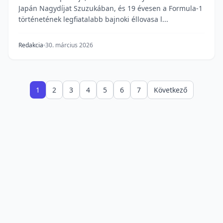
Japán Nagydíjat Szuzukában, és 19 évesen a Formula-1
történetének legfiatalabb bajnoki éllovasa l...
Redakcia
30. március 2026
1
2
3
4
5
6
7
Következő