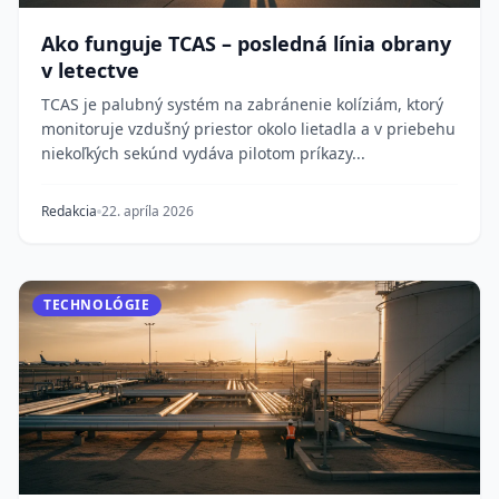
Ako funguje TCAS – posledná línia obrany
v letectve
TCAS je palubný systém na zabránenie kolíziám, ktorý
monitoruje vzdušný priestor okolo lietadla a v priebehu
niekoľkých sekúnd vydáva pilotom príkazy...
Redakcia
22. apríla 2026
TECHNOLÓGIE