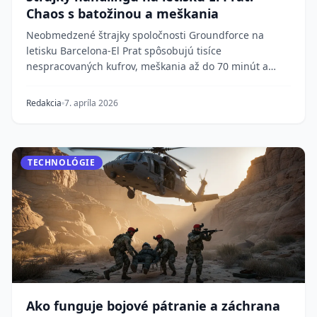
Chaos s batožinou a meškania
Neobmedzené štrajky spoločnosti Groundforce na
letisku Barcelona-El Prat spôsobujú tisíce
nespracovaných kufrov, meškania až do 70 minút a
dlhé rady,...
Redakcia
7. apríla 2026
TECHNOLÓGIE
Ako funguje bojové pátranie a záchrana