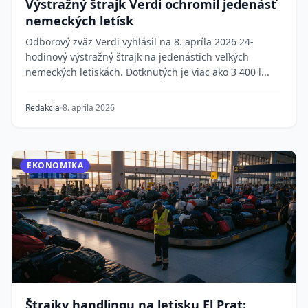
Výstražný štrajk Verdi ochromil jedenásť
nemeckých letísk
Odborový zväz Verdi vyhlásil na 8. apríla 2026 24-
hodinový výstražný štrajk na jedenástich veľkých
nemeckých letiskách. Dotknutých je viac ako 3 400 l...
Redakcia
8. apríla 2026
EKONOMIKA
Štrajky handlingu na letisku El Prat: