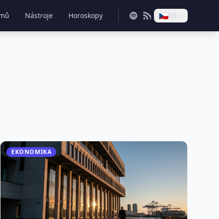
🇨🇿
mů
Nástroje
Horoskopy
CS
EKONOMIKA