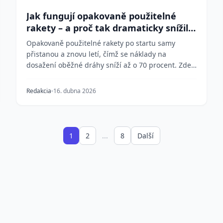
Jak fungují opakovaně použitelné
rakety – a proč tak dramaticky snížily
náklady
Opakovaně použitelné rakety po startu samy
přistanou a znovu letí, čímž se náklady na
dosažení oběžné dráhy sníží až o 70 procent. Zde
je inženýrství,...
Redakcia
16. dubna 2026
1
2
...
8
Další