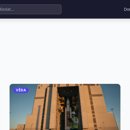
Do
VĚDA