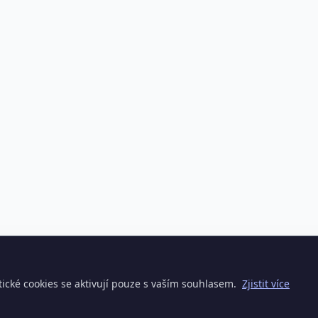
ické cookies se aktivují pouze s vaším souhlasem.
Zjistit více