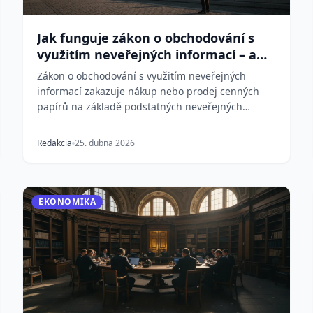
Jak funguje zákon o obchodování s
využitím neveřejných informací – a
proč se rozšiřuje
Zákon o obchodování s využitím neveřejných
informací zakazuje nákup nebo prodej cenných
papírů na základě podstatných neveřejných
informací. Původně s...
Redakcia
25. dubna 2026
EKONOMIKA