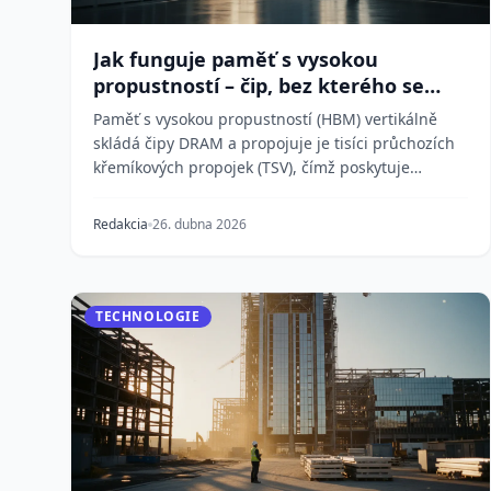
Jak funguje paměť s vysokou
propustností – čip, bez kterého se
umělá inteligence neobejde
Paměť s vysokou propustností (HBM) vertikálně
skládá čipy DRAM a propojuje je tisíci průchozích
křemíkových propojek (TSV), čímž poskytuje
masivní dat...
Redakcia
26. dubna 2026
TECHNOLOGIE