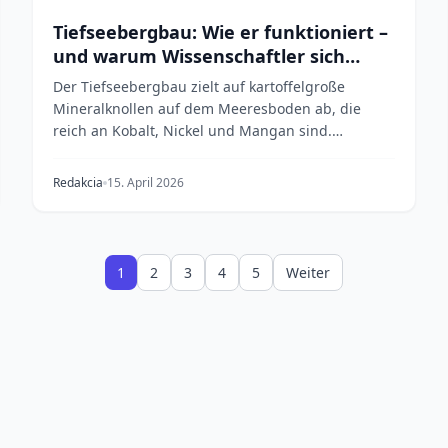
Tiefseebergbau: Wie er funktioniert –
und warum Wissenschaftler sich
Sorgen machen
Der Tiefseebergbau zielt auf kartoffelgroße
Mineralknollen auf dem Meeresboden ab, die
reich an Kobalt, Nickel und Mangan sind.
Während Aufsichtsbehör...
Redakcia
15. April 2026
1
2
3
4
5
Weiter