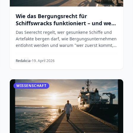
Wie das Bergungsrecht für
Schiffswracks funktioniert – und wem
die Schätze gehören
Das Seerecht regelt, wer gesunkene Schiffe und
Artefakte bergen darf, wie Bergungsunternehmen
entlohnt werden und warum "wer zuerst kommt,
mahlt zuers...
Redakcia
19. April 2026
WISSENSCHAFT