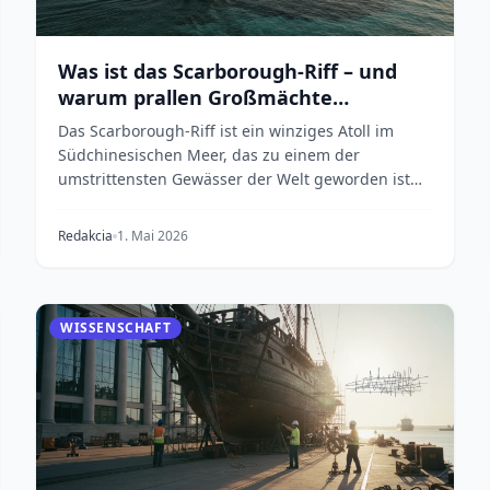
Was ist das Scarborough-Riff – und
warum prallen Großmächte
aufeinander?
Das Scarborough-Riff ist ein winziges Atoll im
Südchinesischen Meer, das zu einem der
umstrittensten Gewässer der Welt geworden ist
und China gegen di...
Redakcia
1. Mai 2026
WISSENSCHAFT