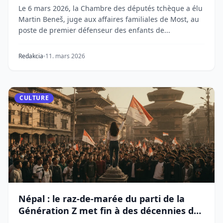
Beneš
Le 6 mars 2026, la Chambre des députés tchèque a élu
Martin Beneš, juge aux affaires familiales de Most, au
poste de premier défenseur des enfants de...
Redakcia
11. mars 2026
CULTURE
Népal : le raz-de-marée du parti de la
Génération Z met fin à des décennies de
règne de l'élite