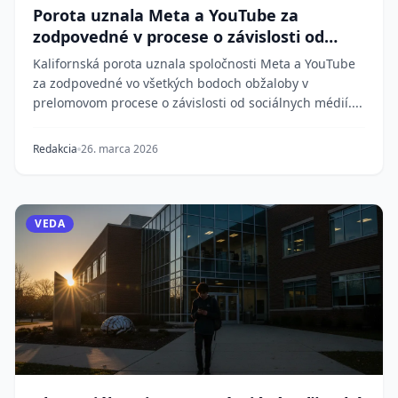
Porota uznala Meta a YouTube za
zodpovedné v procese o závislosti od
sociálnych médií
Kalifornská porota uznala spoločnosti Meta a YouTube
za zodpovedné vo všetkých bodoch obžaloby v
prelomovom procese o závislosti od sociálnych médií....
Redakcia
26. marca 2026
VEDA