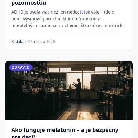
pozornosťou
ADHD je oveľa viac než len nedostatok vôle – ide o
neurovývinovú poruchu, ktorá má korene v
merateľných rozdieloch v chémii, štruktúre a elektrickej
a...
Redakcia
17. marca 2026
ZDRAVIE
Ako funguje melatonín – a je bezpečný
pre deti?