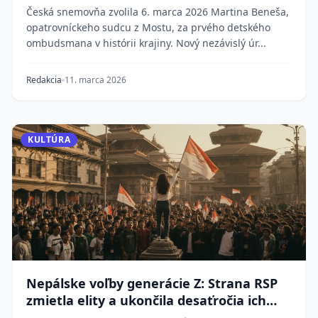
Česká snemovňa zvolila 6. marca 2026 Martina Beneša,
opatrovníckeho sudcu z Mostu, za prvého detského
ombudsmana v histórii krajiny. Nový nezávislý úr...
Redakcia
11. marca 2026
KULTÚRA
Nepálske voľby generácie Z: Strana RSP
zmietla elity a ukončila desaťročia ich
vlády