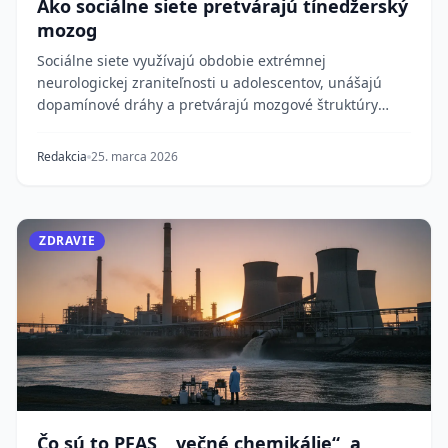
Ako sociálne siete pretvárajú tínedžerský
mozog
Sociálne siete využívajú obdobie extrémnej
neurologickej zraniteľnosti u adolescentov, unášajú
dopamínové dráhy a pretvárajú mozgové štruktúry
zapojen...
Redakcia
25. marca 2026
ZDRAVIE
Čo sú to PFAS, „večné chemikálie“, a