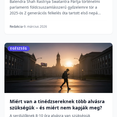
Balendra Shah Rastriya Swatantra Pártja történelmi
parlamenti földcsuszamlásszerű győzelemre tör a
2025-ös Z generációs felkelés óta tartott első nepá...
Redakcia
9. március 2026
EGÉSZSÉG
Miért van a tinédzsereknek több alvásra
szükségük – és miért nem kapják meg?
A serdülőknek 8-10 óra alvásra van szükségük