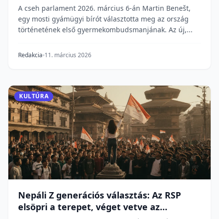
A cseh parlament 2026. március 6-án Martin Benešt,
egy mosti gyámügyi bírót választotta meg az ország
történetének első gyermekombudsmanjának. Az új,...
Redakcia
11. március 2026
KULTÚRA
Nepáli Z generációs választás: Az RSP
elsöpri a terepet, véget vetve az
évtizedes elituralomnak