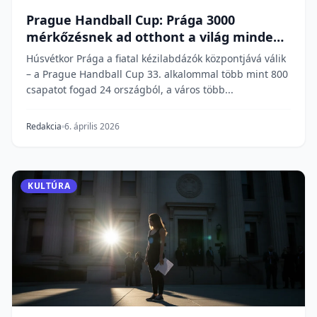
Prague Handball Cup: Prága 3000
mérkőzésnek ad otthont a világ minden
tájáról
Húsvétkor Prága a fiatal kézilabdázók központjává válik
– a Prague Handball Cup 33. alkalommal több mint 800
csapatot fogad 24 országból, a város több...
Redakcia
6. április 2026
KULTÚRA