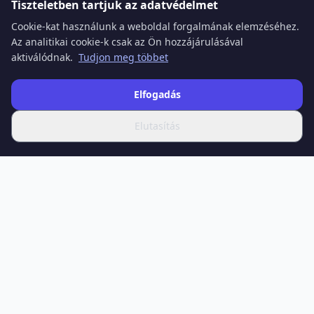
Tiszteletben tartjuk az adatvédelmet
Cookie-kat használunk a weboldal forgalmának elemzéséhez.
Az analitikai cookie-k csak az Ön hozzájárulásával
aktiválódnak.
Tudjon meg többet
Elfogadás
Elutasítás
SPOTIFERO