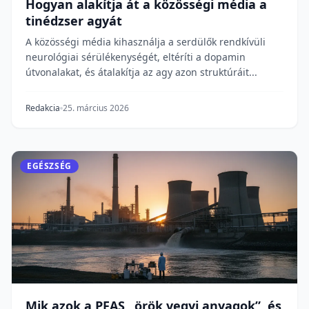
Hogyan alakítja át a közösségi média a
tinédzser agyát
A közösségi média kihasználja a serdülők rendkívüli
neurológiai sérülékenységét, eltéríti a dopamin
útvonalakat, és átalakítja az agy azon struktúráit...
Redakcia
25. március 2026
EGÉSZSÉG
Mik azok a PFAS „örök vegyi anyagok”, és