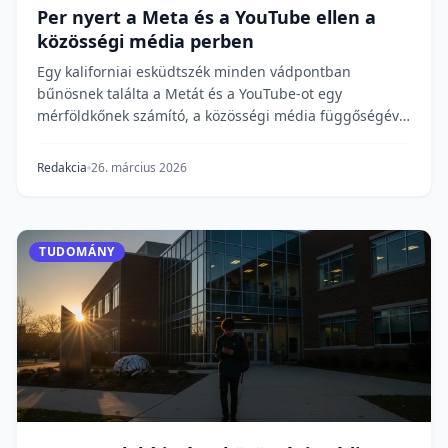
Per nyert a Meta és a YouTube ellen a
közösségi média perben
Egy kaliforniai esküdtszék minden vádpontban
bűnösnek találta a Metát és a YouTube-ot egy
mérföldkőnek számító, a közösségi média függőségével
kapcsol...
Redakcia
26. március 2026
TUDOMÁNY