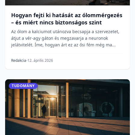
Hogyan fejti ki hatását az ólommérgezés
– és miért nincs biztonságos szint
Az ólom a kalciumot utánozva becsapja a szervezetet,
átjut a vér-agy gáton és megzavarja a neuronok
jelátvitelét. Íme, hogyan árt ez az ősi fém még ma...
Redakcia
12. április 2026
TUDOMÁNY