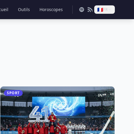
🇫🇷
cueil
Outils
Horoscopes
FR
SPORT