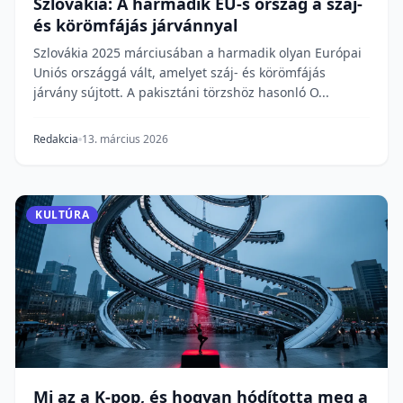
Szlovákia: A harmadik EU-s ország a száj-
és körömfájás járvánnyal
Szlovákia 2025 márciusában a harmadik olyan Európai
Uniós országgá vált, amelyet száj- és körömfájás
járvány sújtott. A pakisztáni törzshöz hasonló O...
Redakcia
13. március 2026
KULTÚRA
Mi az a K-pop, és hogyan hódította meg a