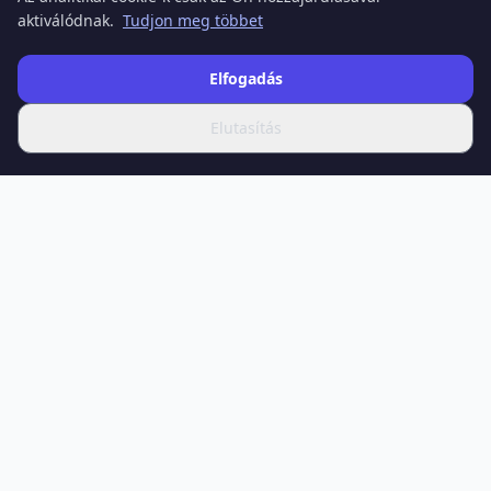
aktiválódnak.
Tudjon meg többet
Elfogadás
Elutasítás
SPOTIFERO
Az Ön forrása a legfrissebb hírekhez, mélyreható cikkekhez
és szakértői elemzésekhez a tudomány, technológia,
egészség, gazdaság, kultúra és sport területén.