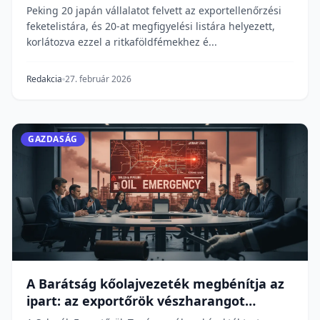
Peking 20 japán vállalatot felvett az exportellenőrzési
feketelistára, és 20-at megfigyelési listára helyezett,
korlátozva ezzel a ritkaföldfémekhez é...
Redakcia
27. február 2026
GAZDASÁG
A Barátság kőolajvezeték megbénítja az
ipart: az exportőrök vészharangot
kongatnak