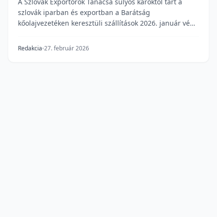
A Szlovák Exportőrök Tanácsa súlyos károktól tart a
szlovák iparban és exportban a Barátság
kőolajvezetéken keresztüli szállítások 2026. január végi
l...
Redakcia
27. február 2026