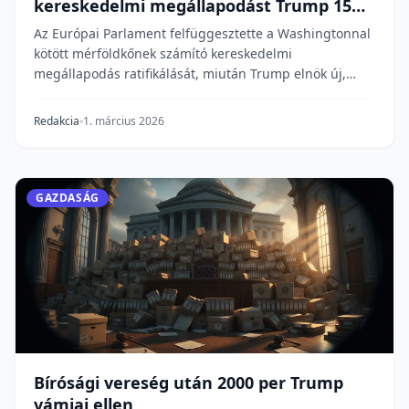
kereskedelmi megállapodást Trump 15%-
os vámja után
Az Európai Parlament felfüggesztette a Washingtonnal
kötött mérföldkőnek számító kereskedelmi
megállapodás ratifikálását, miután Trump elnök új,
15%-o...
Redakcia
1. március 2026
GAZDASÁG
Bírósági vereség után 2000 per Trump
vámjai ellen