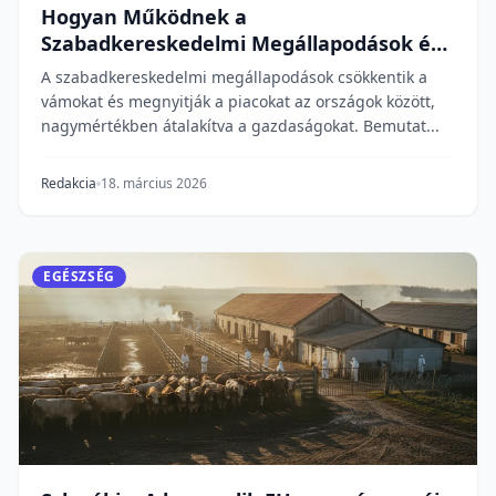
Hogyan Működnek a
Szabadkereskedelmi Megállapodások és
Miért Fontosak?
A szabadkereskedelmi megállapodások csökkentik a
vámokat és megnyitják a piacokat az országok között,
nagymértékben átalakítva a gazdaságokat. Bemutat...
Redakcia
18. március 2026
EGÉSZSÉG