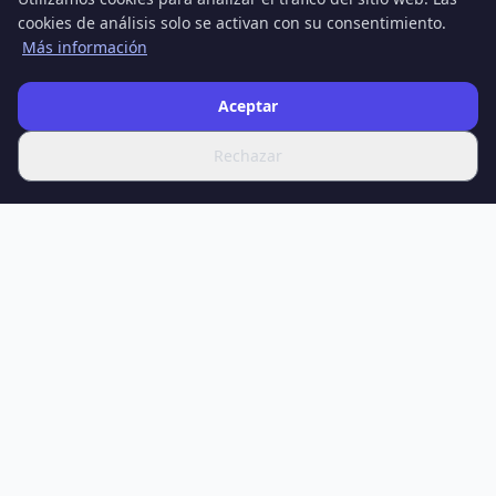
cookies de análisis solo se activan con su consentimiento.
Más información
Aceptar
Rechazar
SPOTIFERO
Su fuente de las últimas noticias, artículos en profundidad y
análisis expertos sobre ciencia, tecnología, salud, economía,