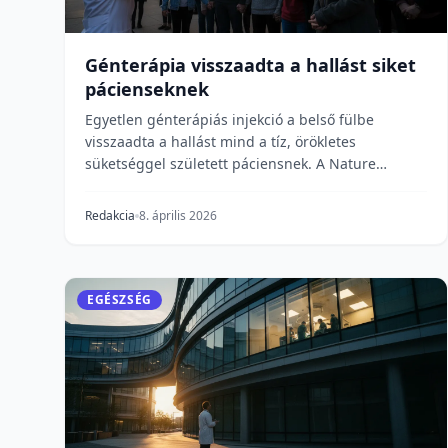
Génterápia visszaadta a hallást siket
pácienseknek
Egyetlen génterápiás injekció a belső fülbe
visszaadta a hallást mind a tíz, örökletes
süketséggel született páciensnek. A Nature
Medicine-ben publiká...
Redakcia
8. április 2026
EGÉSZSÉG