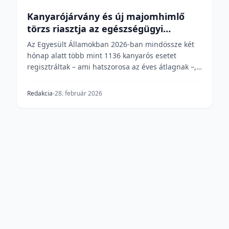
Kanyarójárvány és új majomhimlő
törzs riasztja az egészségügyi
szakembereket
Az Egyesült Államokban 2026-ban mindössze két
hónap alatt több mint 1136 kanyarós esetet
regisztráltak – ami hatszorosa az éves átlagnak –,
miközben a...
Redakcia
28. február 2026