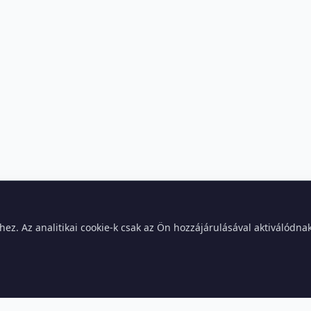
z. Az analitikai cookie-k csak az Ön hozzájárulásával aktiválódna