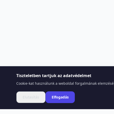
Tiszteletben tartjuk az adatvédelmet
Cookie-kat használunk a weboldal forgalmának elemzéséhe
Elutasítás
Elfogadás