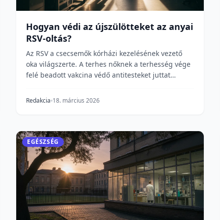
Hogyan védi az újszülötteket az anyai
RSV-oltás?
Az RSV a csecsemők kórházi kezelésének vezető
oka világszerte. A terhes nőknek a terhesség vége
felé beadott vakcina védő antitesteket juttat
közvetle...
Redakcia
18. március 2026
EGÉSZSÉG