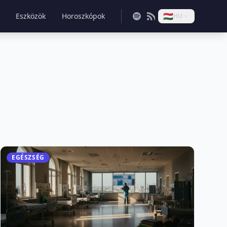
🇭🇺
Eszközök
Horoszkópok
HU
EGÉSZSÉG