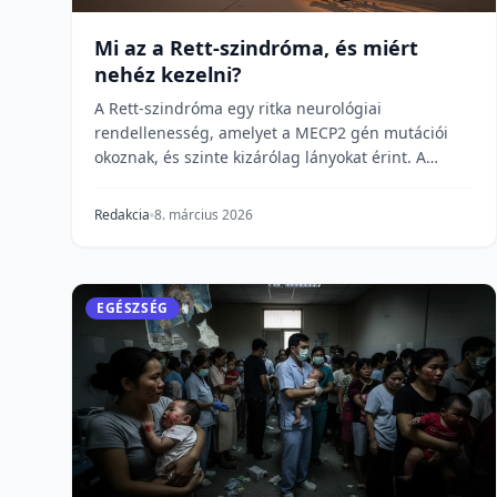
Mi az a Rett-szindróma, és miért
nehéz kezelni?
A Rett-szindróma egy ritka neurológiai
rendellenesség, amelyet a MECP2 gén mutációi
okoznak, és szinte kizárólag lányokat érint. A
betegség a normális...
Redakcia
8. március 2026
EGÉSZSÉG