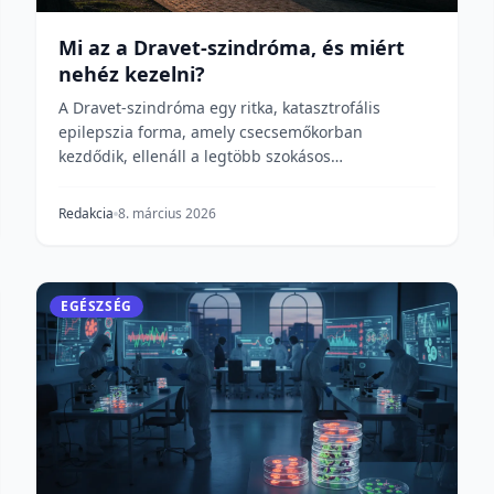
Mi az a Dravet-szindróma, és miért
nehéz kezelni?
A Dravet-szindróma egy ritka, katasztrofális
epilepszia forma, amely csecsemőkorban
kezdődik, ellenáll a legtöbb szokásos
gyógyszernek, és egyetlen hi...
Redakcia
8. március 2026
EGÉSZSÉG