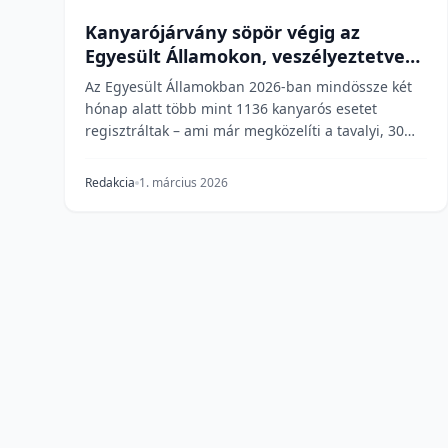
Kanyarójárvány söpör végig az
Egyesült Államokon, veszélyeztetve
az "eliminált" státuszt
Az Egyesült Államokban 2026-ban mindössze két
hónap alatt több mint 1136 kanyarós esetet
regisztráltak – ami már megközelíti a tavalyi, 30
éves rekord...
Redakcia
1. március 2026