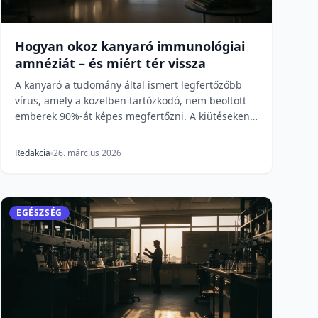
Hogyan okoz kanyaró immunológiai
amnéziát – és miért tér vissza
A kanyaró a tudomány által ismert legfertőzőbb
vírus, amely a közelben tartózkodó, nem beoltott
emberek 90%-át képes megfertőzni. A kiütéseken
túl éve...
Redakcia
26. március 2026
EGÉSZSÉG