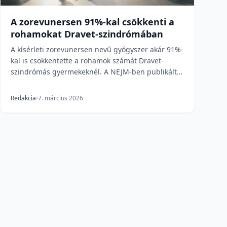
A zorevunersen 91%-kal csökkenti a
rohamokat Dravet-szindrómában
A kísérleti zorevunersen nevű gyógyszer akár 91%-
kal is csökkentette a rohamok számát Dravet-
szindrómás gyermekeknél. A NEJM-ben publikált
klinikai vi...
Redakcia
7. március 2026