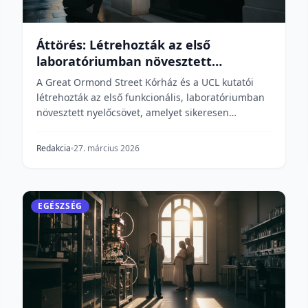
Áttörés: Létrehozták az első
laboratóriumban növesztett
nyelőcsövet
A Great Ormond Street Kórház és a UCL kutatói
létrehozták az első funkcionális, laboratóriumban
növesztett nyelőcsövet, amelyet sikeresen
beültettek s...
Redakcia
27. március 2026
EGÉSZSÉG