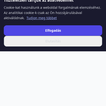
Tiszteletben tartjuk az adatvédelmet
Cookie-kat használunk a weboldal forgalmának elemzéséhez.
Az analitikai cookie-k csak az Ön hozzájárulásával
aktiválódnak.
Tudjon meg többet
Elfogadás
Elutasítás
SPOTIFERO
Az Ön forrása a legfrissebb hírekhez, mélyreható cikkekhez