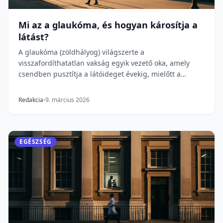
Mi az a glaukóma, és hogyan károsítja a
látást?
A glaukóma (zöldhályog) világszerte a
visszafordíthatatlan vakság egyik vezető oka, amely
csendben pusztítja a látóideget évekig, mielőtt a
legtöbb em...
Redakcia
9. március 2026
EGÉSZSÉG