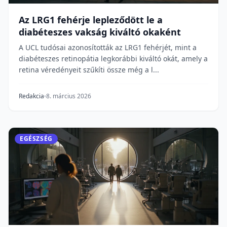
Az LRG1 fehérje lepleződött le a
diabéteszes vakság kiváltó okaként
A UCL tudósai azonosították az LRG1 fehérjét, mint a
diabéteszes retinopátia legkorábbi kiváltó okát, amely a
retina véredényeit szűkíti össze még a l...
Redakcia
8. március 2026
EGÉSZSÉG