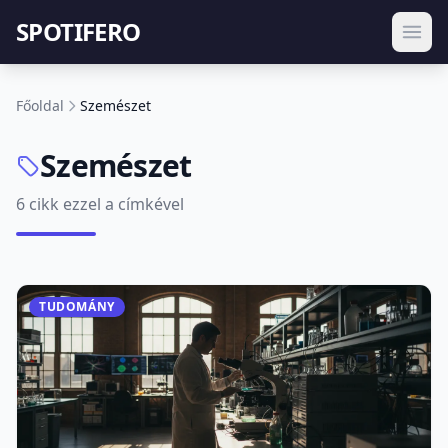
SPOTIFERO
Főoldal
Szemészet
Szemészet
6 cikk ezzel a címkével
TUDOMÁNY