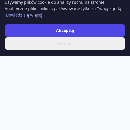
Używamy plików cookie do analizy ruchu na stronie.
Analityczne pliki cookie są aktywowane tylko za Twoją zgodą.
Dowiedz się więcej
Akceptuj
Odrzuć
SPOTIFERO
Twoje źródło najnowszych wiadomości, pogłębionych
artykułów i eksperckich analiz z dziedziny nauki, technologii,