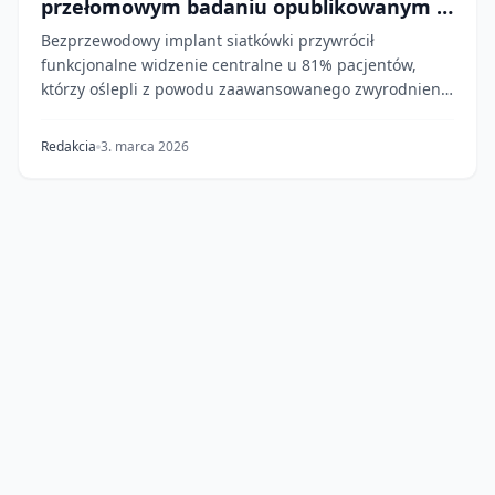
przełomowym badaniu opublikowanym w
"New England Journal of Medicine"
Bezprzewodowy implant siatkówki przywrócił
funkcjonalne widzenie centralne u 81% pacjentów,
którzy oślepli z powodu zaawansowanego zwyrodnienia
plamki...
Redakcia
3. marca 2026