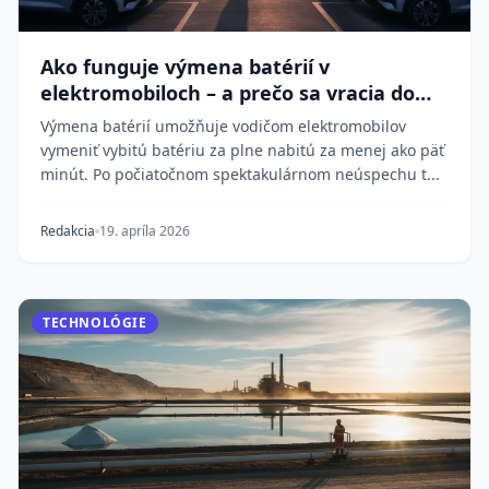
Ako funguje výmena batérií v
elektromobiloch – a prečo sa vracia do
módy
Výmena batérií umožňuje vodičom elektromobilov
vymeniť vybitú batériu za plne nabitú za menej ako päť
minút. Po počiatočnom spektakulárnom neúspechu t...
Redakcia
19. apríla 2026
TECHNOLÓGIE