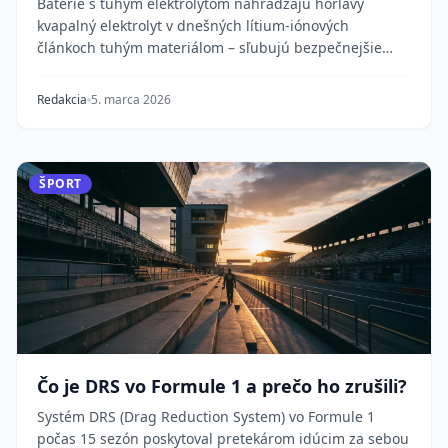
Batérie s tuhým elektrolytom nahrádzajú horľavý
kvapalný elektrolyt v dnešných lítium-iónových
článkoch tuhým materiálom – sľubujú bezpečnejšie
elektr...
Redakcia
5. marca 2026
ŠPORT
Čo je DRS vo Formule 1 a prečo ho zrušili?
Systém DRS (Drag Reduction System) vo Formule 1
počas 15 sezón poskytoval pretekárom idúcim za sebou