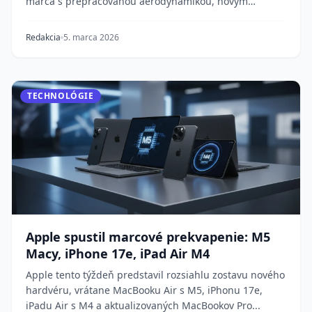
marca s prepracovanou aerodynamikou, novým
americ...
Redakcia
5. marca 2026
TECHNOLÓGIE
Apple spustil marcové prekvapenie: M5
Macy, iPhone 17e, iPad Air M4
Apple tento týždeň predstavil rozsiahlu zostavu nového
hardvéru, vrátane MacBooku Air s M5, iPhonu 17e,
iPadu Air s M4 a aktualizovaných MacBookov Pro...