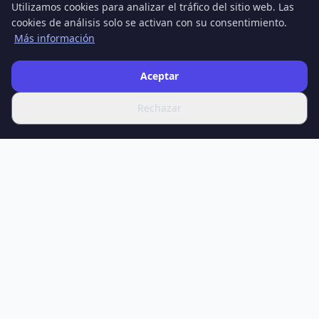
Utilizamos cookies para analizar el tráfico del sitio web. Las
cookies de análisis solo se activan con su consentimiento.
Más información
Aceptar
Rechazar
SPOTIFERO
Su fuente de las últimas noticias, artículos en profundidad y
análisis expertos sobre ciencia, tecnología, salud, economía,