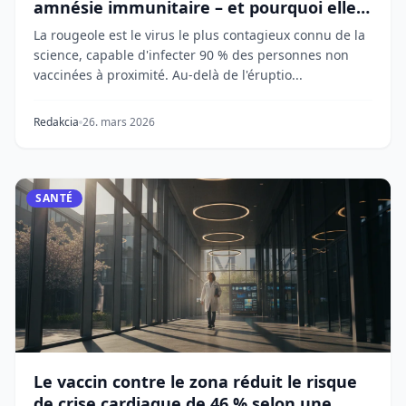
amnésie immunitaire – et pourquoi elle
revient
La rougeole est le virus le plus contagieux connu de la
science, capable d'infecter 90 % des personnes non
vaccinées à proximité. Au-delà de l'éruptio...
Redakcia
26. mars 2026
SANTÉ
Le vaccin contre le zona réduit le risque
de crise cardiaque de 46 % selon une