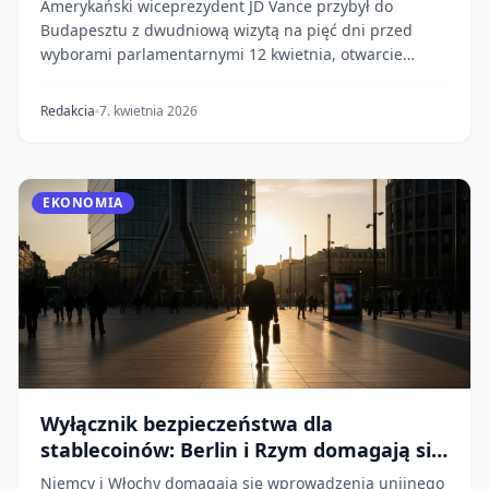
Amerykański wiceprezydent JD Vance przybył do
Budapesztu z dwudniową wizytą na pięć dni przed
wyborami parlamentarnymi 12 kwietnia, otwarcie
wspierają...
Redakcia
7. kwietnia 2026
EKONOMIA
Wyłącznik bezpieczeństwa dla
stablecoinów: Berlin i Rzym domagają się
hamulca awaryjnego
Niemcy i Włochy domagają się wprowadzenia unijnego