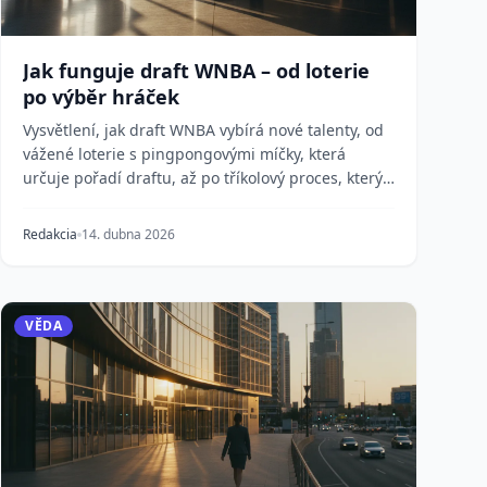
Jak funguje draft WNBA – od loterie
po výběr hráček
Vysvětlení, jak draft WNBA vybírá nové talenty, od
vážené loterie s pingpongovými míčky, která
určuje pořadí draftu, až po tříkolový proces, který
bud...
Redakcia
14. dubna 2026
VĚDA