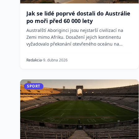
Jak se lidé poprvé dostali do Austrálie
po moři před 60 000 lety
Australští Aboriginci jsou nejstarší civilizací na
Zemi mimo Afriku. Dosažení jejich kontinentu
vyžadovalo překonání otevřeného oceánu na
jednoduchých...
Redakcia
9. dubna 2026
SPORT