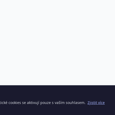
ické cookies se aktivují pouze s vaším souhlasem.
Zjistit více