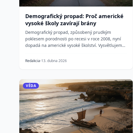
Demografický propad: Proč americké
vysoké školy zavírají brány
Demografický propad, způsobený prudkým
poklesem porodnosti po recesi v roce 2008, nyní
dopadá na americké vysoké školství. Vysvětlujeme,
jak to funguj...
Redakcia
13. dubna 2026
VĚDA