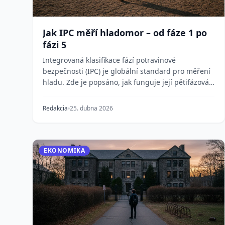
Jak IPC měří hladomor – od fáze 1 po
fázi 5
Integrovaná klasifikace fází potravinové
bezpečnosti (IPC) je globální standard pro měření
hladu. Zde je popsáno, jak funguje její pětifázová
škála, c...
Redakcia
25. dubna 2026
EKONOMIKA