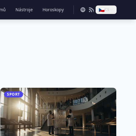
🇨🇿
mů
Nástroje
Horoskopy
CS
SPORT