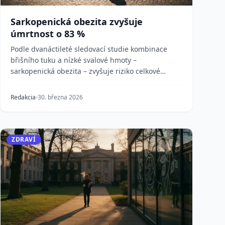
Sarkopenická obezita zvyšuje
úmrtnost o 83 %
Podle dvanáctileté sledovací studie kombinace
břišního tuku a nízké svalové hmoty –
sarkopenická obezita – zvyšuje riziko celkové
úmrtnosti u osob sta...
Redakcia
30. března 2026
ZDRAVÍ